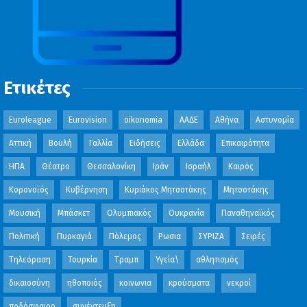
Ετικέτες
Euroleague
Eurovision
oikonomia
ΑΑΔΕ
Αθήνα
Αστυνομία
Αττική
Βουλή
Γαλλία
Ειδήσεις
Ελλάδα
Επικαιρότητα
ΗΠΑ
Θέατρο
Θεσσαλονίκη
Ιράν
Ισραήλ
Καιρός
Κορονοϊός
Κυβέρνηση
Κυριάκος Μητσοτάκης
Μητσοτάκης
Μουσική
Μπάσκετ
Ολυμπιακός
Ουκρανία
Παναθηναϊκός
Πολιτική
Πυρκαγιά
Πόλεμος
Ρωσια
ΣΥΡΙΖΑ
Σειρές
Τηλεόραση
Τουρκία
Τραμπ
Υγεία\
αθλητισμός
δικαιοσύνη
ηθοποιός
κοινωνια
κρούσματα
νεκροί
ποδόσφαιρο
συνέντευξη