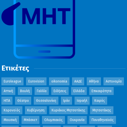
Ετικέτες
Euroleague
Eurovision
oikonomia
ΑΑΔΕ
Αθήνα
Αστυνομία
Αττική
Βουλή
Γαλλία
Ειδήσεις
Ελλάδα
Επικαιρότητα
ΗΠΑ
Θέατρο
Θεσσαλονίκη
Ιράν
Ισραήλ
Καιρός
Κορονοϊός
Κυβέρνηση
Κυριάκος Μητσοτάκης
Μητσοτάκης
Μουσική
Μπάσκετ
Ολυμπιακός
Ουκρανία
Παναθηναϊκός