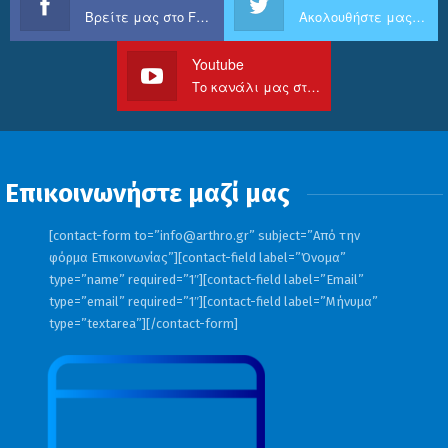
Βρείτε μας στο Facebook
Ακολουθήστε μας στο Twitter
Youtube
Το κανάλι μας στο Youtube
Επικοινωνήστε μαζί μας
[contact-form to=”
info@arthro.gr
” subject=”Από την
φόρμα Επικοινωνίας”][contact-field label=”Όνομα”
type=”name” required=”1″][contact-field label=”Email”
type=”email” required=”1″][contact-field label=”Μήνυμα”
type=”textarea”][/contact-form]