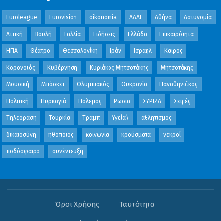
Euroleague
Eurovision
oikonomia
ΑΑΔΕ
Αθήνα
Αστυνομία
Αττική
Βουλή
Γαλλία
Ειδήσεις
Ελλάδα
Επικαιρότητα
ΗΠΑ
Θέατρο
Θεσσαλονίκη
Ιράν
Ισραήλ
Καιρός
Κορονοϊός
Κυβέρνηση
Κυριάκος Μητσοτάκης
Μητσοτάκης
Μουσική
Μπάσκετ
Ολυμπιακός
Ουκρανία
Παναθηναϊκός
Πολιτική
Πυρκαγιά
Πόλεμος
Ρωσια
ΣΥΡΙΖΑ
Σειρές
Τηλεόραση
Τουρκία
Τραμπ
Υγεία\
αθλητισμός
δικαιοσύνη
ηθοποιός
κοινωνια
κρούσματα
νεκροί
ποδόσφαιρο
συνέντευξη
Όροι Χρήσης
Ταυτότητα