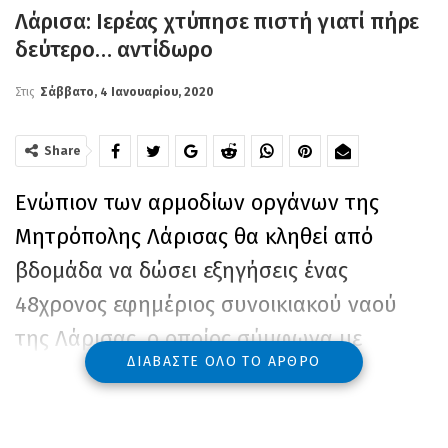
Λάρισα: Ιερέας χτύπησε πιστή γιατί πήρε
δεύτερο… αντίδωρο
Στις
Σάββατο, 4 Ιανουαρίου, 2020
Share
Ενώπιον των αρμοδίων οργάνων της
Μητρόπολης Λάρισας θα κληθεί από
βδομάδα να δώσει εξηγήσεις ένας
48χρονος εφημέριος συνοικιακού ναού
της Λάρισας, ο οποίος σύμφωνα με
ΔΙΑΒΆΣΤΕ ΌΛΟ ΤΟ ΆΡΘΡΟ
μαρτυρίες ενοριτών κατηγορείται πως
αναίτια χειροδίκησε σε βάρος 60χρονης
πιστής!