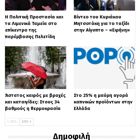
καταγγελιών ενώπιον του Μητροπολίτη…
Η Πολιτική Προστασία και
Βίντεο του Κυριάκου
τα Λιμενικά Ταμεία στο
Μητσοτάκη για το ταξίδι
επίκεντρο της
στην Αίγυπτο – «Ειρήνη»
παρέμβασης Πελετίδη
Άστατος καιρός με βροχές
Στο 25% η μαύρη αγορά
και καταιγίδες: Στους 34
καπνικών προϊόντων στην
βαθμούς η θερμοκρασία
Ελλάδα
ΠΡΟ
ΕΠΌ
Δημοφιλή