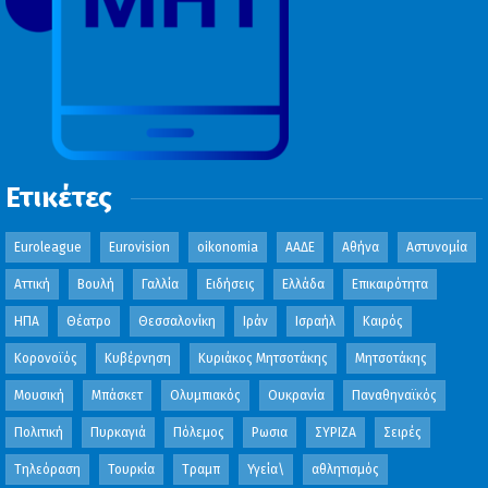
Ετικέτες
Euroleague
Eurovision
oikonomia
ΑΑΔΕ
Αθήνα
Αστυνομία
Αττική
Βουλή
Γαλλία
Ειδήσεις
Ελλάδα
Επικαιρότητα
ΗΠΑ
Θέατρο
Θεσσαλονίκη
Ιράν
Ισραήλ
Καιρός
Κορονοϊός
Κυβέρνηση
Κυριάκος Μητσοτάκης
Μητσοτάκης
Μουσική
Μπάσκετ
Ολυμπιακός
Ουκρανία
Παναθηναϊκός
Πολιτική
Πυρκαγιά
Πόλεμος
Ρωσια
ΣΥΡΙΖΑ
Σειρές
Τηλεόραση
Τουρκία
Τραμπ
Υγεία\
αθλητισμός