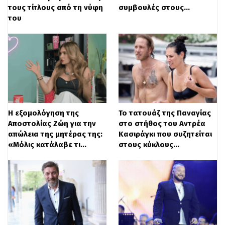
αυτοπροσδιορίζεται ως ένας ιδιαίτερα
τους τίτλους από τη νύφη
συμβουλές στους…
αντιδραστικός χαρακτήρας που συχνά
του
απαντά σε προκλήσεις, διευκρίνισε ότι
επιλέγει να αγνοεί τα μεμονωμένα σχόλια
αγνώστων, διατηρώντας έτσι την
ψυχραιμία της απέναντι στις διαδικτυακές
επιθέσεις.
Η εξομολόγηση της
Το τατουάζ της Παναγίας
Αποστολίας Ζώη για την
στο στήθος του Αντρέα
απώλεια της μητέρας της:
Κασιράγκι που συζητείται
«Μόλις κατάλαβε τι…
στους κύκλους…