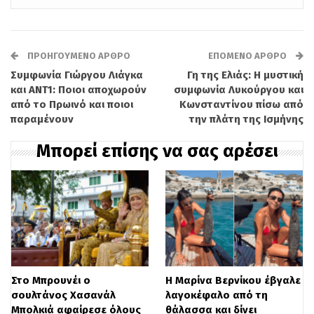
προτίμησή της για το χώρο της
ψυχαγωγίας, η Αλεξάνδρα Παναγιώταρου
ΠΡΟΗΓΟΎΜΕΝΟ ΆΡΘΡΟ
ΕΠΌΜΕΝΟ ΆΡΘΡΟ
εξέφρασε την αυτοπεποίθησή της για μια
Συμφωνία Γιώργου Λιάγκα
Γη της Ελιάς: Η μυστική
ενδεχόμενη μετακίνηση, δηλώνοντας
και ΑΝΤ1: Ποιοι αποχωρούν
συμφωνία Λυκούργου και
από το Πρωινό και ποιοι
Κωνσταντίνου πίσω από
χαρακτηριστικά: «Νομίζω ότι θα
παραμένουν
την πλάτη της Ισμήνης
μπορούσα να υποστηρίξω μία
Μπορεί επίσης να σας αρέσει
ενημερωτική εκπομπή, αλλά γενικότερα
μου αρέσει η ψυχαγωγία πιο πολύ».
Τέλος, η ίδια αναφέρθηκε στον τρόπο που
διαχειρίζεται την κριτική και τα αρνητικά
σχόλια που λαμβάνει καθημερινά στα
Στο Μπρουνέι ο
Η Μαρίνα Βερνίκου έβγαλε
μέσα κοινωνικής δικτύωσης. Αν και
σουλτάνος Χασανάλ
λαγοκέφαλο από τη
Μπολκιά αφαίρεσε όλους
θάλασσα και δίνει