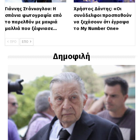
Γιάννης Στάνκογλου: Η
Χρήστος Δάντης: «Οι
σπάνια φωτογραφία από
συνάδελφοι προσπαθούν
το παρελθόν με μακριά
να ξεχάσουν ότι έγραψα
μαλλιά που ξάφνιασε…
το My Number One»
ΠΡΟ
ΕΠΌ
Δημοφιλή