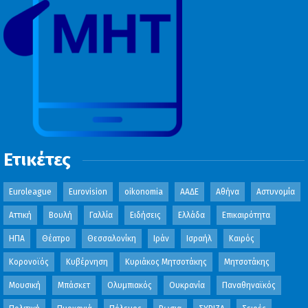
Ετικέτες
Euroleague
Eurovision
oikonomia
ΑΑΔΕ
Αθήνα
Αστυνομία
Αττική
Βουλή
Γαλλία
Ειδήσεις
Ελλάδα
Επικαιρότητα
ΗΠΑ
Θέατρο
Θεσσαλονίκη
Ιράν
Ισραήλ
Καιρός
Κορονοϊός
Κυβέρνηση
Κυριάκος Μητσοτάκης
Μητσοτάκης
Μουσική
Μπάσκετ
Ολυμπιακός
Ουκρανία
Παναθηναϊκός