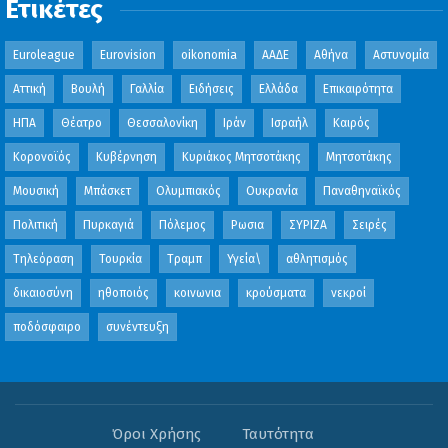
Ετικέτες
Euroleague
Eurovision
oikonomia
ΑΑΔΕ
Αθήνα
Αστυνομία
Αττική
Βουλή
Γαλλία
Ειδήσεις
Ελλάδα
Επικαιρότητα
ΗΠΑ
Θέατρο
Θεσσαλονίκη
Ιράν
Ισραήλ
Καιρός
Κορονοϊός
Κυβέρνηση
Κυριάκος Μητσοτάκης
Μητσοτάκης
Μουσική
Μπάσκετ
Ολυμπιακός
Ουκρανία
Παναθηναϊκός
Πολιτική
Πυρκαγιά
Πόλεμος
Ρωσια
ΣΥΡΙΖΑ
Σειρές
Τηλεόραση
Τουρκία
Τραμπ
Υγεία\
αθλητισμός
δικαιοσύνη
ηθοποιός
κοινωνια
κρούσματα
νεκροί
ποδόσφαιρο
συνέντευξη
Όροι Χρήσης
Ταυτότητα