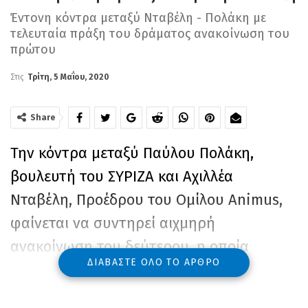
Έντονη κόντρα μεταξύ Νταβέλη - Πολάκη με
τελευταία πράξη του δράματος ανακοίνωση του
πρώτου
Στις
Τρίτη, 5 Μαΐου, 2020
Share
Την κόντρα μεταξύ Παύλου Πολάκη,
βουλευτή του ΣΥΡΙΖΑ και Αχιλλέα
Νταβέλη, Προέδρου του Ομίλου Animus,
φαίνεται να συντηρεί αιχμηρή
ανακοίνωση του δεύτερου, η οποία
ΔΙΑΒΆΣΤΕ ΌΛΟ ΤΟ ΆΡΘΡΟ
απαντά στην επίθεση αντιεξουσιαστών
στα γραφεία και στο σπίτι του στη Λάρισα