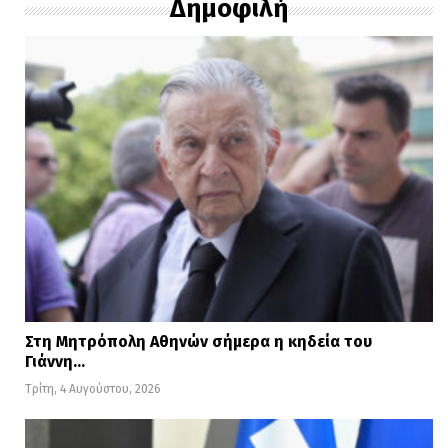
να ηγούμαι.
Δημοφιλή
Στη ζωή μου έχω μάθει να μην σπαταλώ
ούτε λεπτό για να αποδείξω πως «δεν
είμαι ελέφαντας», πόσο μάλλον όταν η
επιχείρηση συκοφάντησής μου στηρίζεται
σε ασύστολα ψευδή και γελοίες θεωρίες
συνομωσίας, οι οποίες λίγο απείχαν από
το να με καταστήσουν υπεύθυνο ακόμη
και για… το ξέσπασμα της πανδημίας.
Στη Μητρόπολη Αθηνών σήμερα η κηδεία του
Γιάννη…
Τρίτη, 4 Αυγούστου, 2026