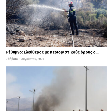
περιλαμβάνει την τρομοκράτηση της
οικογένειάς μου. Και κάπου εδώ, οι
συκοφάντες μου παύουν να είναι φαιδροί
και μετατρέπονται σε επικίνδυνους
ηθικούς αυτουργούς.
Ξεκαθαρίζω πως εξακολουθώ να μην τους
Ρέθυμνο: Ελεύθερος με περιοριστικούς όρους ο…
φοβάμαι. Ωστόσο, δεν θα επιτρέψω σε
Σάββατο, 1 Αυγούστου, 2026
κανέναν να «παίζει» με την τιμή, την
υπόληψη και την ασφάλεια της
οικογένειάς μου, αλλά και των
περισσοτέρων από 400 εργαζομένων του
Ομίλου Animus.
Έχοντας απόλυτη εμπιστοσύνη στη