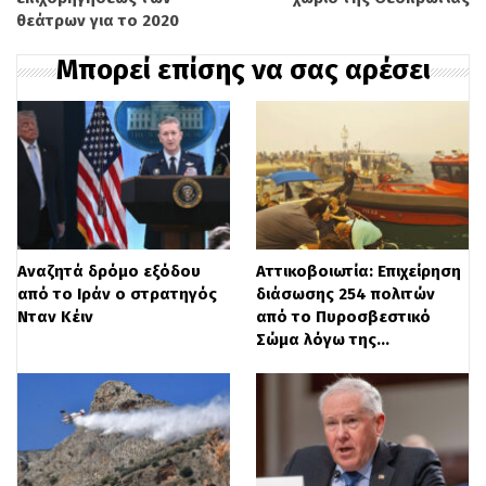
θεάτρων για το 2020
Μπορεί επίσης να σας αρέσει
Αναζητά δρόμο εξόδου
Αττικοβοιωτία: Επιχείρηση
Η ανακοίνωση του κ. Αχιλλέα Νταβέλη:
από το Ιράν ο στρατηγός
διάσωσης 254 πολιτών
Νταν Κέιν
από το Πυροσβεστικό
«Η επίθεση εναντίον μου, η οποία
Σώμα λόγω της…
ξεκίνησε μέσω ανυπόστατων
δημοσιευμάτων και συνεχίστηκε με
χυδαίες αναρτήσεις στα social media,
όπως αυτή του πρώην Αναπληρωτή