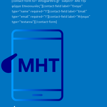
[contact-form to=”
info@arthro.gr
” subject=”Από την
και ΣΤΑ ΧΑΝΙΑ ΤΡΕΙΣ ΜΗΝΕΣ ΤΩΡΑ ΔΕΝ
φόρμα Επικοινωνίας”][contact-field label=”Όνομα”
ΜΠΟΡΟΥΝ ΝΑ ΑΔΕΙΟΔΟΤΗΣΟΥΝ ΕΝΑ
type=”name” required=”1″][contact-field label=”Email”
type=”email” required=”1″][contact-field label=”Μήνυμα”
ΟΙΚΙΣΚΟ ΚΟΝΤΕΙΝΕΡ ΓΙΑ ΝΑ ΠΑΡΕΙ ΜΠΡΟΣ
type=”textarea”][/contact-form]
Η ΓΕΜΝΗΤΡΙΑ ΟΞΥΓΟΝΟΥ ΤΟΥ
ΝΟΣΟΚΟΜΕΙΟΥ ΠΟΥ ΑΓΟΡΑΣΕ Η
ΚΥΒΕΡΝΗΣΗ ΣΥΡΙΖΑ !! Εδώ είμαι, ΚΑΝΕ
ΜΟΥ ΜΗΝΥΣΗ ΠΩΣ ΣΕ ΔΥΣΦΗΜΩ!!!»