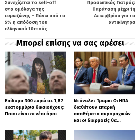
Συνεχίζεται το sell-off
Προσωπικός Γιατρός:
δικαίωμα εξαγοράς έως και επτά έτη,
στα ομόλογα της
Παράταση μέχρι 1η
ευρωζώνης – Πάνω από το
Δεκεμβρίου για τα
αν είχαν δύο παιδιά.
5% η απόδοση του
αντικίνητρα
ελληνικού 10ετούς
Μπορεί επίσης να σας αρέσει
Το 2012 άνδρες και γυναίκες που είχαν
συμπληρώσει 25ετία έβγαιναν στη
σύνταξη με όριο ηλικίας τα 58 έτη.
Τι αλλάζει
Επίδομα 300 ευρώ σε 1,87
Ντόναλντ Τραμπ: Οι ΗΠΑ
εκατομμύρια δικαιούχους:
διαθέτουν επαρκή
Σύμφωνα με το ρεπορτάζ της εκπομπής
Ποιοι είναι οι νέοι όροι
αποθέματα πυρομαχικών
και οι διαρροείς θα…
«Ανοιχτή επικοινωνία», στο Open TV, η
γνωμοδότηση του ΝΣΚ
δεν δεσμεύει την