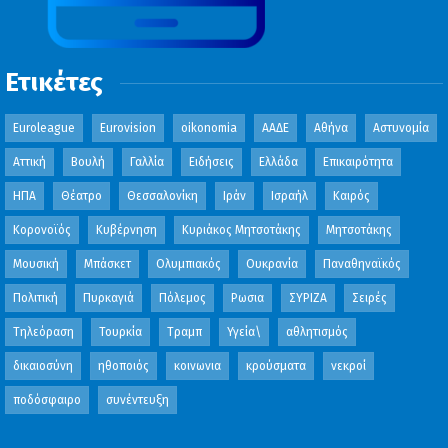
Ετικέτες
Euroleague
Eurovision
oikonomia
ΑΑΔΕ
Αθήνα
Αστυνομία
Αττική
Βουλή
Γαλλία
Ειδήσεις
Ελλάδα
Επικαιρότητα
ΗΠΑ
Θέατρο
Θεσσαλονίκη
Ιράν
Ισραήλ
Καιρός
Κορονοϊός
Κυβέρνηση
Κυριάκος Μητσοτάκης
Μητσοτάκης
Μουσική
Μπάσκετ
Ολυμπιακός
Ουκρανία
Παναθηναϊκός
Πολιτική
Πυρκαγιά
Πόλεμος
Ρωσια
ΣΥΡΙΖΑ
Σειρές
Τηλεόραση
Τουρκία
Τραμπ
Υγεία\
αθλητισμός
δικαιοσύνη
ηθοποιός
κοινωνια
κρούσματα
νεκροί
ποδόσφαιρο
συνέντευξη