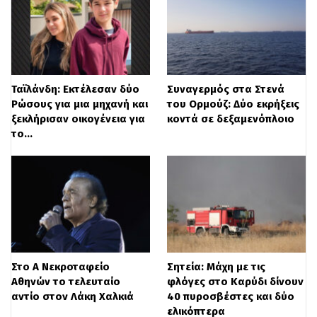
κυβέρνηση
για τις αποφάσεις της.
Η γνωμοδότηση δεν αφορά όσους έχουν
πιάσει τα προβλεπόμενα όρια μέχρι το
Ταϊλάνδη: Εκτέλεσαν δύο
Συναγερμός στα Στενά
2021. Οσοι όμως συμπληρώνουν τα όρια
Ρώσους για μια μηχανή και
του Ορμούζ: Δύο εκρήξεις
ξεκλήρισαν οικογένεια για
κοντά σε δεξαμενόπλοιο
αυτά από το 2022 και μετά
κινδυνεύουν
το…
να χάσουν το δικαίωμα της μειωμένης
σύνταξης.
«Τώρα τους λένε ότι δεν δικαιούνται να
λάβουν σύνταξη και θα έχουν έως και
επτά χρόνια αύξησης του ορίου ηλικίας
Στο Α΄ Νεκροταφείο
Σητεία: Μάχη με τις
για τη μειωμένη», τόνισε στην εκπόμπή ο
Αθηνών το τελευταίο
φλόγες στο Καρύδι δίνουν
αντίο στον Λάκη Χαλκιά
40 πυροσβέστες και δύο
εργατολόγος
Κώστας Τσουκαλάς.
ελικόπτερα