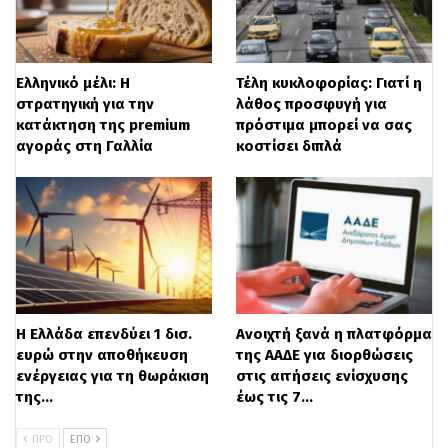
οικονομία παρουσίασε υψηλότερη
μεγέθυνση από το 2018, σημειώνοντας,
Ελληνικό μέλι: Η
Τέλη κυκλοφορίας: Γιατί η
μάλιστα, για πρώτη φορά από το 2007,
στρατηγική για την
λάθος προσφυγή για
κατάκτηση της premium
πρόστιμα μπορεί να σας
μεγαλύτερη ανάπτυξη από τον
αγοράς στη Γαλλία
κοστίσει διπλά
ευρωπαϊκό μέσο όρο! Κάτι που
συνεχίστηκε και το 2020, με ανάπτυξη
τελικά το πρώτο τρίμηνο (+0,4%) και όχι
ύφεση (-0,5%) όπως ήταν μέχρι σήμερα οι
εκτιμήσεις, παρά το γεγονός ότι οι
αυστηροί περιορισμοί στη λειτουργία της
Η Ελλάδα επενδύει 1 δισ.
Ανοιχτή ξανά η πλατφόρμα
ευρώ στην αποθήκευση
της ΑΑΔΕ για διορθώσεις
οικονομίας ξεκίνησαν εκείνη την περίοδο.
ενέργειας για τη θωράκιση
στις αιτήσεις ενίσχυσης
της…
έως τις 7…
Η ελληνική οικονομία, όμως, δείχνει και
ΠΡΟ
ΕΠΌ