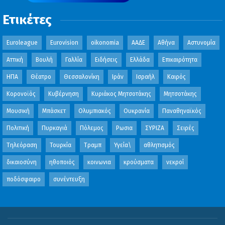
Ετικέτες
Euroleague
Eurovision
oikonomia
ΑΑΔΕ
Αθήνα
Αστυνομία
Αττική
Βουλή
Γαλλία
Ειδήσεις
Ελλάδα
Επικαιρότητα
ΗΠΑ
Θέατρο
Θεσσαλονίκη
Ιράν
Ισραήλ
Καιρός
Κορονοϊός
Κυβέρνηση
Κυριάκος Μητσοτάκης
Μητσοτάκης
Μουσική
Μπάσκετ
Ολυμπιακός
Ουκρανία
Παναθηναϊκός
Πολιτική
Πυρκαγιά
Πόλεμος
Ρωσια
ΣΥΡΙΖΑ
Σειρές
Τηλεόραση
Τουρκία
Τραμπ
Υγεία\
αθλητισμός
δικαιοσύνη
ηθοποιός
κοινωνια
κρούσματα
νεκροί
ποδόσφαιρο
συνέντευξη