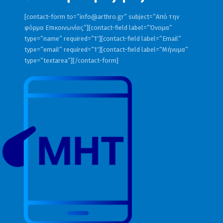
[contact-form to=”
info@arthro.gr
” subject=”Από την
φόρμα Επικοινωνίας”][contact-field label=”Όνομα”
type=”name” required=”1″][contact-field label=”Email”
type=”email” required=”1″][contact-field label=”Μήνυμα”
type=”textarea”][/contact-form]