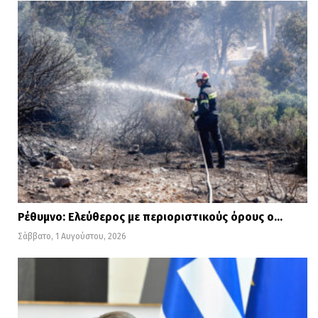
να στηρίζει νοικοκυριά και επιχειρήσεις
για όσο απαιτηθεί, και μέσα στο 2021,
προκειμένου να ξεπεράσουν την παρούσα
δοκιμασία με το μικρότερο δυνατό κόστος,
και να μπορέσουν να ανακάμψουν όσο
ταχύτερα γίνεται».
Ρέθυμνο: Ελεύθερος με περιοριστικούς όρους ο…
Σάββατο, 1 Αυγούστου, 2026