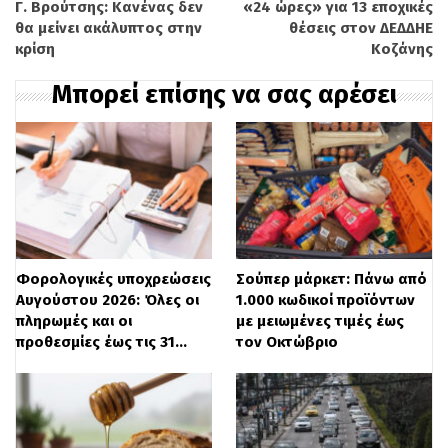
Χρ.Σταϊκούρα:
Γ. Βρούτσης: Κανένας δεν
«24 ώρες» για 13 εποχικές
θα μείνει ακάλυπτος στην
θέσεις στον ΔΕΔΔΗΕ
κρίση
Κοζάνης
«Σήμερα, η ΕΛΣΤΑΤ δημοσιοποίησε τα
προσωρινά στοιχεία για την πορεία της
Μπορεί επίσης να σας αρέσει
ελληνικής οικονομίας κατά το γ’ τρίμηνο
του 2020. Αυτά αναδεικνύουν τόσο τη
δυναμική που είχε αναπτύξει η ελληνική
οικονομία πριν την υγειονομική κρίση,
όσο και τις αντοχές της κατά τη διάρκεια
Φορολογικές υποχρεώσεις
Σούπερ μάρκετ: Πάνω από
της κρίσης.
Αυγούστου 2026: Όλες οι
1.000 κωδικοί προϊόντων
πληρωμές και οι
με μειωμένες τιμές έως
Δυναμική που αποδεικνύεται από την
προθεσμίες έως τις 31…
τον Οκτώβριο
εξέλιξη του ΑΕΠ, τόσο την περυσινή
χρονιά όσο και το α’ τρίμηνο του 2020.
Συγκεκριμένα, το 2019 η ελληνική