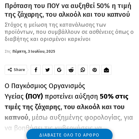
Πρόταση του ΠΟΥ να αυξηθεί 50% η τιμή
της ζάχαρης, του αλκοόλ και του καπνού
Στόχος η μείωση της κατανάλωσης των
προϊόντων, που συμβάλλουν σε ασθένειες όπως ο
διαβήτης και ορισμένοι καρκίνοι
Στις
Πέμπτη, 3 Ιουλίου, 2025
Share
Ο Παγκόσμιος Οργανισμός
Υγείας
(ΠΟΥ)
προτείνει αύξηση
50% στις
τιμές της ζάχαρης, του αλκοόλ και του
καπνού,
μέσω αυξημένης φορολογίας, για
να βοηθήσει τις κυβερνήσεις να
ΔΙΑΒΆΣΤΕ ΌΛΟ ΤΟ ΆΡΘΡΟ
προσαρμοστούν στη νέα οικονομική