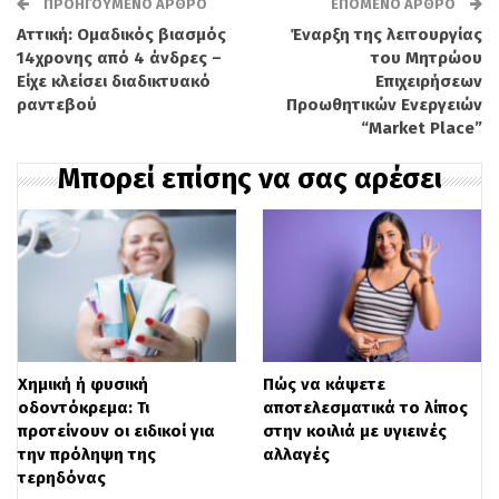
ΠΡΟΗΓΟΎΜΕΝΟ ΆΡΘΡΟ
ΕΠΌΜΕΝΟ ΆΡΘΡΟ
Αττική: Ομαδικός βιασμός
Έναρξη της λειτουργίας
14χρονης από 4 άνδρες –
του Μητρώου
Είχε κλείσει διαδικτυακό
Επιχειρήσεων
ραντεβού
Προωθητικών Ενεργειών
“Market Place”
Η υπηρεσία για την Υγεία των Ηνωμένων
Μπορεί επίσης να σας αρέσει
Εθνών ανέφερε πως
η κίνηση αυτή θα
μπορούσε να βοηθήσει στη μείωση της
κατανάλωσης των προϊόντων, που
συμβάλλουν σε ασθένειες όπως ο
διαβήτης και ορισμένοι καρκίνοι, όπως
Χημική ή φυσική
Πώς να κάψετε
και στην αύξηση των δαπανών
σε μια
οδοντόκρεμα: Τι
αποτελεσματικά το λίπος
εποχή όπου η βοήθεια για την ανάπτυξη
προτείνουν οι ειδικοί για
στην κοιλιά με υγιεινές
την πρόληψη της
αλλαγές
μειώνεται δραστικά και το δημόσιο χρέος
τερηδόνας