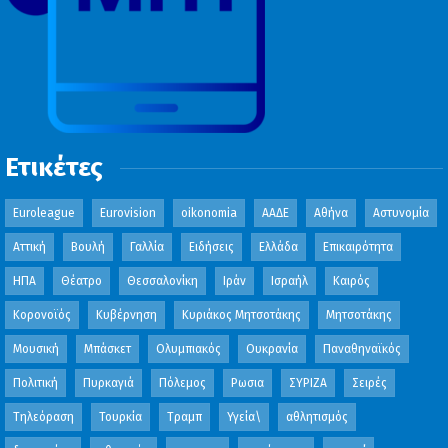
Ετικέτες
Euroleague
Eurovision
oikonomia
ΑΑΔΕ
Αθήνα
Αστυνομία
Αττική
Βουλή
Γαλλία
Ειδήσεις
Ελλάδα
Επικαιρότητα
ΗΠΑ
Θέατρο
Θεσσαλονίκη
Ιράν
Ισραήλ
Καιρός
Κορονοϊός
Κυβέρνηση
Κυριάκος Μητσοτάκης
Μητσοτάκης
Μουσική
Μπάσκετ
Ολυμπιακός
Ουκρανία
Παναθηναϊκός
Πολιτική
Πυρκαγιά
Πόλεμος
Ρωσια
ΣΥΡΙΖΑ
Σειρές
Τηλεόραση
Τουρκία
Τραμπ
Υγεία\
αθλητισμός