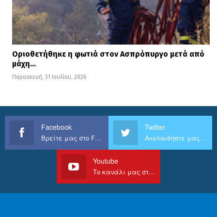
ΚΕΝΤΡΙΚΟ
ΔΕΛΤΙΟ
3,9%
5,4%
ΕΙΔΗΣΕΩΝ
Οριοθετήθηκε η φωτιά στον Ασπρόπυργο μετά από
μάχη…
Παρασκευή, 31 Ιουλίου, 2026
PRIME TIME
ΔΥΝΑΜΙΚΟ
ΣΥΝΟΛΟ
Facebook
Twitter
Βρείτε μας στο Facebook
Ακολουθήστε μας στο Twitter
ΑΓΡΙΕΣ
34%
36,5%
ΜΕΛΙΣΣΕΣ
Youtube
Το κανάλι μας στο Youtube
ΕΛΑ ΣΤΗ ΘΕΣΗ
22,5%
20,9%
ΜΟΥ