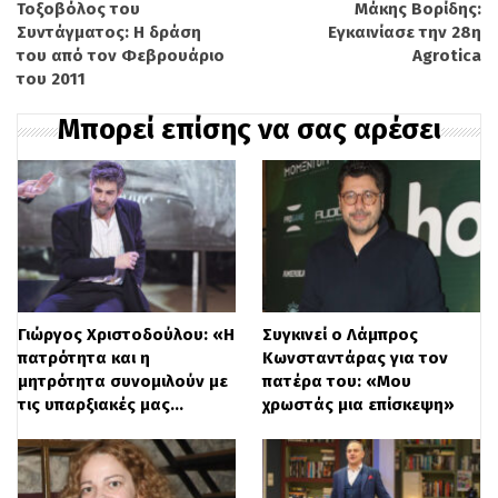
Τοξοβόλος του
Μάκης Βορίδης:
Συντάγματος: Η δράση
ΕΛΛΑΔΟΣ
22,4%
Εγκαινίασε την 28η
19,7%
του από τον Φεβρουάριο
Agrotica
05:30
του 2011
Μπορεί επίσης να σας αρέσει
ΣΗΜΕΡΑ
16,7%
23,3%
ΚΑΛΗΜΕΡΑ
16%
20,3%
ΕΛΛΑΔΑ
ΩΡΑ
ΕΛΛΑΔΟΣ
12,2%
13,3%
Γιώργος Χριστοδούλου: «Η
Συγκινεί ο Λάμπρος
07:00
πατρότητα και η
Κωνσταντάρας για τον
μητρότητα συνομιλούν με
πατέρα του: «Μου
ΑΠΟ ΤΙΣ ΕΞΙ…
5,4%
9,2%
τις υπαρξιακές μας…
χρωστάς μια επίσκεψη»