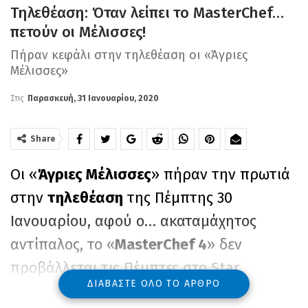
Τηλεθέαση: Όταν λείπει το MasterChef…
πετούν οι Μέλισσες!
Πήραν κεφάλι στην τηλεθέαση οι «Άγριες
Μέλισσες»
Στις
Παρασκευή, 31 Ιανουαρίου, 2020
Share
Οι «
Άγριες Μέλισσες
» πήραν την πρωτιά
στην
τηλεθέαση
της Πέμπτης 30
Ιανουαρίου, αφού ο… ακαταμάχητος
αντίπαλος, το «
MasterChef 4
» δεν
προβάλλεται τις Πέμπτες στο Star,
ΔΙΑΒΆΣΤΕ ΌΛΟ ΤΟ ΆΡΘΡΟ
περνώντας έτσι μπροστά από τον