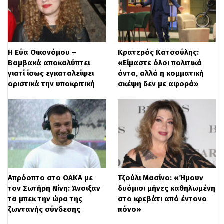
ΠΡΩΙΝΕΣ ΕΚΠΟΜΠΕΣ
ΔΥΝΑΜΙΚΟ
ΣΥΝΟΛΟ
ΕΥΤΥΧΕΙΤΕ!
19,7%
13,6%
Η Εύα Οικονόμου –
Κρατερός Κατσούλης:
Βαμβακά αποκαλύπτει
«Είμαστε όλοι πολιτικά
γιατί ίσως εγκαταλείψει
όντα, αλλά η κομματική
ΣΤΗ ΦΩΛΙΑ
17,8%
11,7%
οριστικά την υποκριτική
σκέψη δεν με αφορά»
ΤΩΝ ΚΟΥ ΚΟΥ
ΑΛΗΘΕΙΕΣ ΜΕ
16,3%
16,5%
ΤΗ ΖΗΝΑ
ΤΟ ΠΡΩΙΝΟ
15,9%
16,3%
Απρόοπτο στο ΟΑΚΑ με
Τζούλι Μασίνο: «Ήμουν
ΜΕΣΗΜΕΡΙ ΜΕ
τον Σωτήρη Νίνη: Άνοιξαν
δυόμισι μήνες καθηλωμένη
τα μπεκ την ώρα της
στο κρεβάτι από έντονο
ΤΟΝ ΓΙΩΡΓΟ
14,2%
14,2%
ζωντανής σύνδεσης
πόνο»
ΛΙΑΓΚΑ