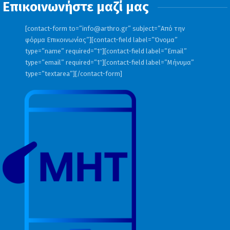
ΜΗΝ ΑΡΧΙΖΕΙΣ
Επικοινωνήστε μαζί μας
ΤΗ
18,2%
17,8%
[contact-form to=”
info@arthro.gr
” subject=”Από την
ΜΟΥΡΜΟΥΡΑ
φόρμα Επικοινωνίας”][contact-field label=”Όνομα”
type=”name” required=”1″][contact-field label=”Email”
ΜΗΝ
type=”email” required=”1″][contact-field label=”Μήνυμα”
16,1%
16%
type=”textarea”][/contact-form]
ΨΑΡΩΝΕΙΣ
ΑΝ ΗΜΟΥΝ
13,7%
14,7%
ΠΛΟΥΣΙΟΣ
8 ΛΕΞΕΙΣ
13,3%
21,3%
ΕΡΩΤΑΣ ΜΕΤΑ
12,6%
11,3%
ΜΠΑΡΤΣΕΛΟΝΑ
4,3%
4,6%
– ΛΕΓΚΑΝΕΣ