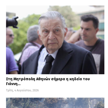
ΡΟΥΚ ΖΟΥΚ
24,7%
22,9%
SHOPPING
20,2%
21,1%
STAR
ΕΛΕΝΗ
13,4%
11,1%
ΜΕΣΗΜΕΡΙ
6,3%
4,2%
YES
Στη Μητρόπολη Αθηνών σήμερα η κηδεία του
ΑΠΟΓΕΥΜΑΤΙΝΗ ΖΩΝΗ
Γιάννη…
ΔΥΝΑΜΙΚΟ
ΣΥΝΟΛΟ
Τρίτη, 4 Αυγούστου, 2026
STILL
19,2%
22,9%