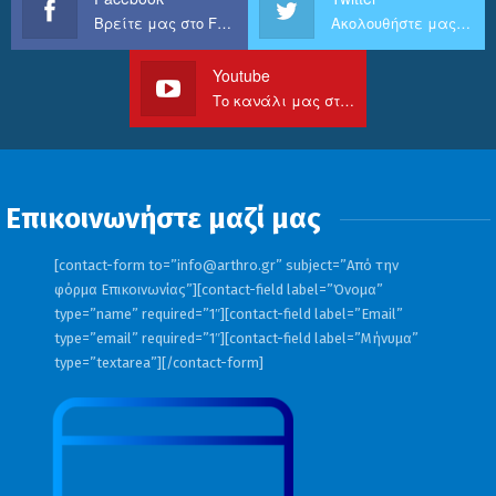
Βρείτε μας στο Facebook
Ακολουθήστε μας στο Twitter
Youtube
Το κανάλι μας στο Youtube
Επικοινωνήστε μαζί μας
[contact-form to=”
info@arthro.gr
” subject=”Από την
φόρμα Επικοινωνίας”][contact-field label=”Όνομα”
type=”name” required=”1″][contact-field label=”Email”
type=”email” required=”1″][contact-field label=”Μήνυμα”
type=”textarea”][/contact-form]