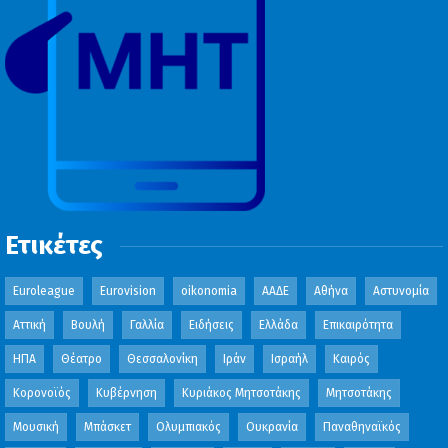
Ετικέτες
Euroleague
Eurovision
oikonomia
ΑΑΔΕ
Αθήνα
Αστυνομία
Αττική
Βουλή
Γαλλία
Ειδήσεις
Ελλάδα
Επικαιρότητα
ΗΠΑ
Θέατρο
Θεσσαλονίκη
Ιράν
Ισραήλ
Καιρός
Κορονοϊός
Κυβέρνηση
Κυριάκος Μητσοτάκης
Μητσοτάκης
Μουσική
Μπάσκετ
Ολυμπιακός
Ουκρανία
Παναθηναϊκός