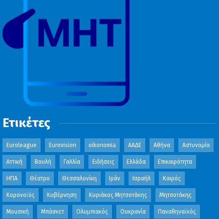
Ετικέτες
Euroleague
Eurovision
oikonomia
ΑΑΔΕ
Αθήνα
Αστυνομία
Αττική
Βουλή
Γαλλία
Ειδήσεις
Ελλάδα
Επικαιρότητα
ΗΠΑ
Θέατρο
Θεσσαλονίκη
Ιράν
Ισραήλ
Καιρός
Κορονοϊός
Κυβέρνηση
Κυριάκος Μητσοτάκης
Μητσοτάκης
Μουσική
Μπάσκετ
Ολυμπιακός
Ουκρανία
Παναθηναϊκός