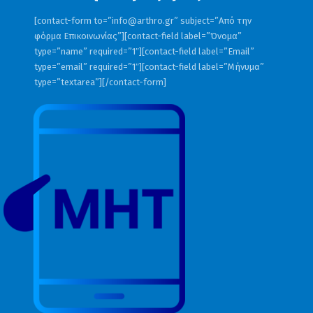
[contact-form to=”
info@arthro.gr
” subject=”Από την
φόρμα Επικοινωνίας”][contact-field label=”Όνομα”
type=”name” required=”1″][contact-field label=”Email”
type=”email” required=”1″][contact-field label=”Μήνυμα”
type=”textarea”][/contact-form]