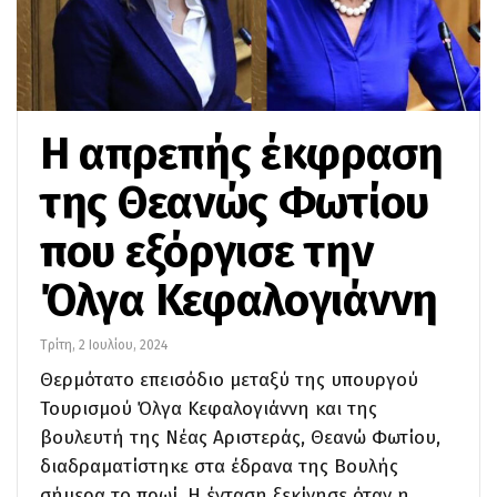
Η απρεπής έκφραση
της Θεανώς Φωτίου
που εξόργισε την
Όλγα Κεφαλογιάννη
Τρίτη, 2 Ιουλίου, 2024
Θερμότατο επεισόδιο μεταξύ της υπουργού
Τουρισμού Όλγα Κεφαλογιάννη και της
βουλευτή της Νέας Αριστεράς, Θεανώ Φωτίου,
διαδραματίστηκε στα έδρανα της Βουλής
σήμερα το πρωί. Η ένταση ξεκίνησε όταν η