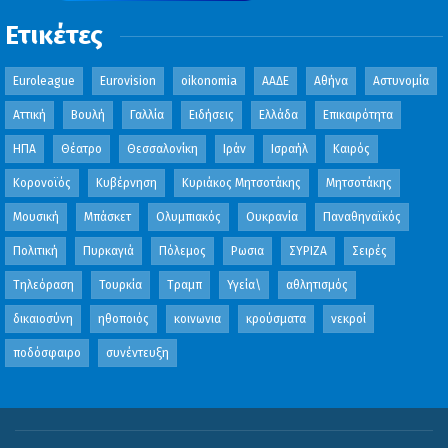
Ετικέτες
Euroleague
Eurovision
oikonomia
ΑΑΔΕ
Αθήνα
Αστυνομία
Αττική
Βουλή
Γαλλία
Ειδήσεις
Ελλάδα
Επικαιρότητα
ΗΠΑ
Θέατρο
Θεσσαλονίκη
Ιράν
Ισραήλ
Καιρός
Κορονοϊός
Κυβέρνηση
Κυριάκος Μητσοτάκης
Μητσοτάκης
Μουσική
Μπάσκετ
Ολυμπιακός
Ουκρανία
Παναθηναϊκός
Πολιτική
Πυρκαγιά
Πόλεμος
Ρωσια
ΣΥΡΙΖΑ
Σειρές
Τηλεόραση
Τουρκία
Τραμπ
Υγεία\
αθλητισμός
δικαιοσύνη
ηθοποιός
κοινωνια
κρούσματα
νεκροί
ποδόσφαιρο
συνέντευξη