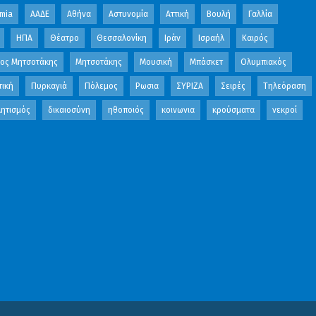
mia
ΑΑΔΕ
Αθήνα
Αστυνομία
Αττική
Βουλή
Γαλλία
ΗΠΑ
Θέατρο
Θεσσαλονίκη
Ιράν
Ισραήλ
Καιρός
κος Μητσοτάκης
Μητσοτάκης
Μουσική
Μπάσκετ
Ολυμπιακός
τική
Πυρκαγιά
Πόλεμος
Ρωσια
ΣΥΡΙΖΑ
Σειρές
Τηλεόραση
ητισμός
δικαιοσύνη
ηθοποιός
κοινωνια
κρούσματα
νεκροί