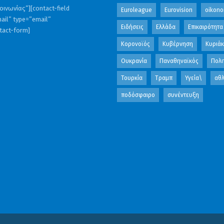
ινωνίας”][contact-field
Euroleague
Eurovision
oikono
ail” type=”email”
Ειδήσεις
Ελλάδα
Επικαιρότητα
ntact-form]
Κορονοϊός
Κυβέρνηση
Κυριά
Ουκρανία
Παναθηναϊκός
Πολι
Τουρκία
Τραμπ
Υγεία\
αθλ
ποδόσφαιρο
συνέντευξη