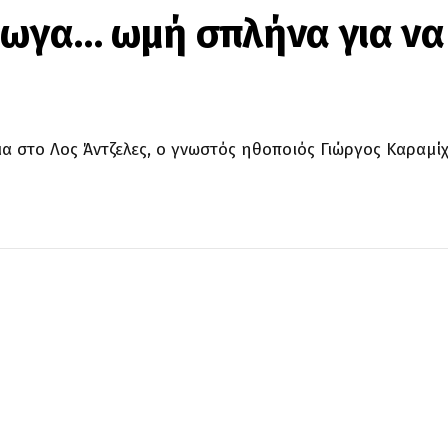
ρωγα… ωμή σπλήνα για ν
μα στο Λος Άντζελες, ο γνωστός ηθοποιός Γιώργος Καραμ