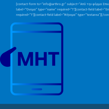
[contact-form to=”
info@arthro.gr
” subject=”Από την φόρμα Επικο
label=”Όνομα” type=”name” required=”1″][contact-field label=”Em
required=”1″][contact-field label=”Μήνυμα” type=”textarea”][/co