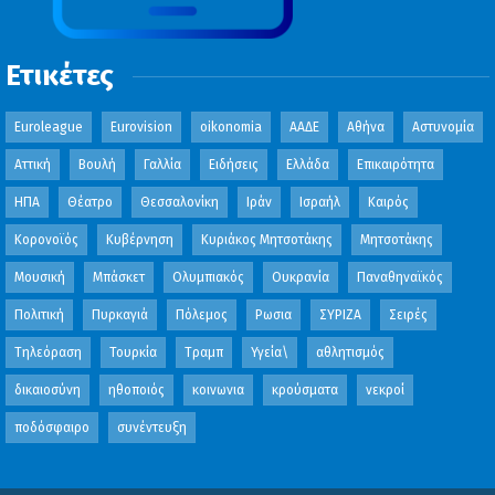
Ετικέτες
Euroleague
Eurovision
oikonomia
ΑΑΔΕ
Αθήνα
Αστυνομία
Αττική
Βουλή
Γαλλία
Ειδήσεις
Ελλάδα
Επικαιρότητα
ΗΠΑ
Θέατρο
Θεσσαλονίκη
Ιράν
Ισραήλ
Καιρός
Κορονοϊός
Κυβέρνηση
Κυριάκος Μητσοτάκης
Μητσοτάκης
Μουσική
Μπάσκετ
Ολυμπιακός
Ουκρανία
Παναθηναϊκός
Πολιτική
Πυρκαγιά
Πόλεμος
Ρωσια
ΣΥΡΙΖΑ
Σειρές
Τηλεόραση
Τουρκία
Τραμπ
Υγεία\
αθλητισμός
δικαιοσύνη
ηθοποιός
κοινωνια
κρούσματα
νεκροί
ποδόσφαιρο
συνέντευξη