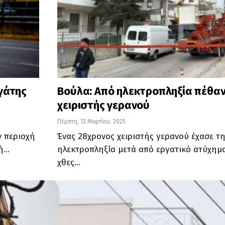
γάτης
Βούλα: Από ηλεκτροπληξία πέθαν
χειριστής γερανού
Πέμπτη, 13 Μαρτίου, 2025
ν περιοχή
Ένας 28χρονος χειριστής γερανού έχασε τ
ωή…
ηλεκτροπληξία μετά από εργατικό ατύχημ
χθες
…