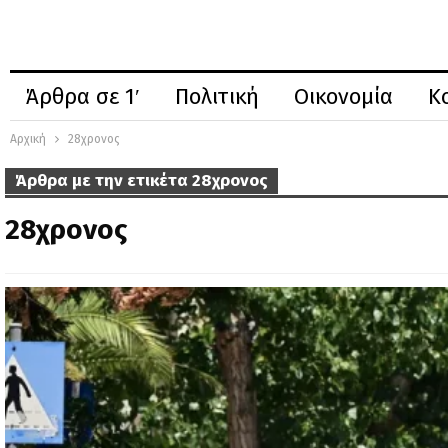
Άρθρα σε 1′
Πολιτική
Οικονομία
Κ
Αρχική
28χρονος
Άρθρα με την ετικέτα 28χρονος
28χρονος