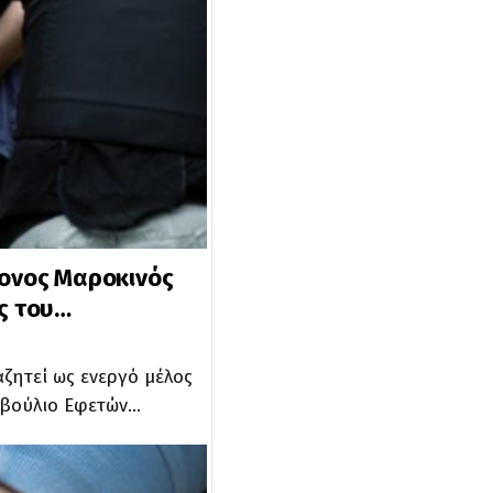
ρονος Μαροκινός
ος του…
αζητεί ως ενεργό μέλος
μβούλιο Εφετών…