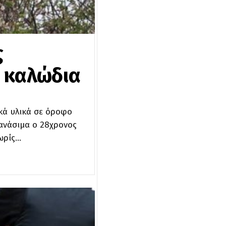
ς
α καλώδια
κά υλικά σε όροφο
ανάσιμα ο 28χρονος
ωρίς…