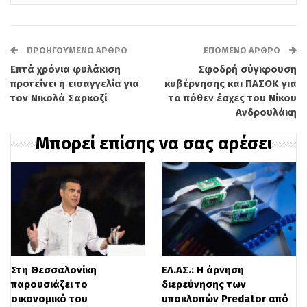
με τον πρόεδρο του ΠΑΣΟΚ-Κινήματος
Αλλαγής, τα 36 δισεκατομμύρια ευρώ από
το Ταμείο Ανάκαμψης δεν αξιοποιήθηκαν
ΠΡΟΗΓΟΎΜΕΝΟ ΆΡΘΡΟ
ΕΠΌΜΕΝΟ ΆΡΘΡΟ
Επτά χρόνια φυλάκιση
Σφοδρή σύγκρουση
προς όφελος του ελληνικού λαού, ο
προτείνει η εισαγγελία για
κυβέρνησης και ΠΑΣΟΚ για
οποίος παραμένει ουραγός στην
τον Νικολά Σαρκοζί
το πόθεν έσχες του Νίκου
Ανδρουλάκη
αγοραστική δύναμη εντός της
Μπορεί επίσης να σας αρέσει
Ευρωπαϊκής Ένωσης, δίπλα στη
Βουλγαρία.
Στο επίκεντρο της κριτικής του βρέθηκε
και η διαχείριση της ΔΕΗ. Ο κ.
Ανδρουλάκης αμφισβήτησε τη
Στη Θεσσαλονίκη
ΕΛ.ΑΣ.: Η άρνηση
στρατηγική της κυβέρνησης σχετικά με
παρουσιάζει το
διερεύνησης των
την αύξηση μετοχικού κεφαλαίου της
οικονομικό του
υποκλοπών Predator από