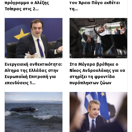
πρόγραμμα ο Αλέξης
τον Άρειο Πάγο εκθέτει
επιχείρησης, ύψους 4 δισεκατομμυρίων
Τσίπρας στις 2…
τη…
ευρώ, τονίζοντας ότι η ενέργεια δεν
πρέπει να αντιμετωπίζεται μόνο ως
εμπόρευμα, αλλά ως δημόσιο αγαθό.
Για την αναχαίτιση της ακρίβειας, ο
αρχηγός του κόμματος κατέθεσε
Ενεργειακή ανθεκτικότητα:
Στα Μέγαρα βρέθηκε ο
συγκεκριμένες προτάσεις, όπως:
Αίτημα της Ελλάδας στην
Νίκος Ανδρουλάκης για να
Ευρωπαϊκή Επιτροπή για
στηρίξει τη φροντίδα
* Μείωση του ειδικού φόρου
επενδύσεις 1…
πυρόπληκτων ζώων
κατανάλωσης στα καύσιμα.
* Μείωση του ΦΠΑ στα βασικά είδη
διατροφής, ακολουθώντας το επιτυχημένο
μοντέλο που εφάρμοσε η Κύπρος.
* Σταδιακή αναπροσαρμογή της