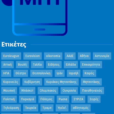
Ετικέτες
Euroleague
Eurovision
oikonomia
ΑΑΔΕ
Αθήνα
Αστυνομία
Αττική
Βουλή
Γαλλία
Ειδήσεις
Ελλάδα
Επικαιρότητα
ΗΠΑ
Θέατρο
Θεσσαλονίκη
Ιράν
Ισραήλ
Καιρός
Κορονοϊός
Κυβέρνηση
Κυριάκος Μητσοτάκης
Μητσοτάκης
Μουσική
Μπάσκετ
Ολυμπιακός
Ουκρανία
Παναθηναϊκός
Πολιτική
Πυρκαγιά
Πόλεμος
Ρωσια
ΣΥΡΙΖΑ
Σειρές
Τηλεόραση
Τουρκία
Τραμπ
Υγεία\
αθλητισμός