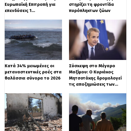
ποινικά αδικήματα που διερευνά η
Ευρωπαϊκή Επιτροπή για
στηρίξει τη φροντίδα
Ευρωπαϊκή Εισαγγελία για υπουργούς της
επενδύσεις 1…
πυρόπληκτων ζώων
κυβέρνησης.
«Όχι, κύριε Μαρινάκη, δεν θα ξεφύγετε.
Θα απολογηθείτε για τη λεηλασία του
δημοσίου χρήματος», καταλήγει η
ανακοίνωση του ΠΑΣΟΚ, κλιμακώνοντας
Κατά 34% μειωμένες οι
Σύσκεψη στο Μέγαρο
μεταναστευτικές ροές στα
Μαξίμου: Ο Κυριάκος
περαιτέρω την ένταση στην κεντρική
θαλάσσια σύνορα το 2026
Μητσοτάκης δρομολογεί
τις αποζημιώσεις των…
πολιτική σκηνή.