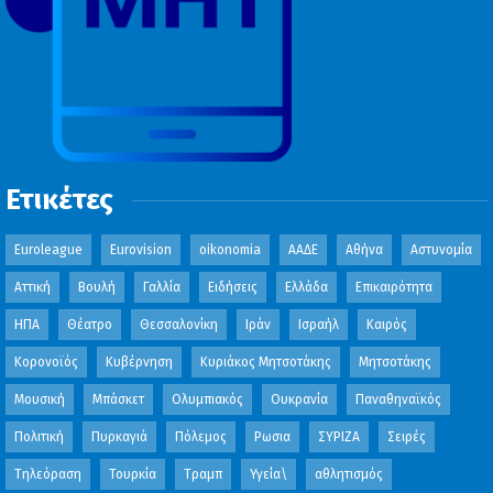
Ετικέτες
Euroleague
Eurovision
oikonomia
ΑΑΔΕ
Αθήνα
Αστυνομία
Αττική
Βουλή
Γαλλία
Ειδήσεις
Ελλάδα
Επικαιρότητα
ΗΠΑ
Θέατρο
Θεσσαλονίκη
Ιράν
Ισραήλ
Καιρός
Κορονοϊός
Κυβέρνηση
Κυριάκος Μητσοτάκης
Μητσοτάκης
Μουσική
Μπάσκετ
Ολυμπιακός
Ουκρανία
Παναθηναϊκός
Πολιτική
Πυρκαγιά
Πόλεμος
Ρωσια
ΣΥΡΙΖΑ
Σειρές
Τηλεόραση
Τουρκία
Τραμπ
Υγεία\
αθλητισμός