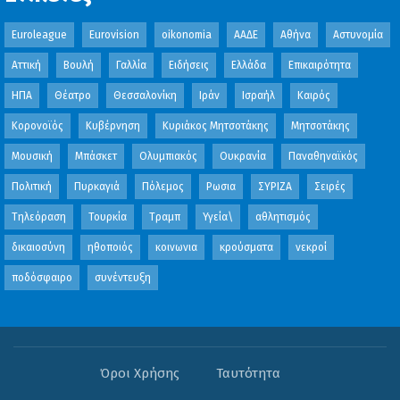
Euroleague
Eurovision
oikonomia
ΑΑΔΕ
Αθήνα
Αστυνομία
Αττική
Βουλή
Γαλλία
Ειδήσεις
Ελλάδα
Επικαιρότητα
ΗΠΑ
Θέατρο
Θεσσαλονίκη
Ιράν
Ισραήλ
Καιρός
Κορονοϊός
Κυβέρνηση
Κυριάκος Μητσοτάκης
Μητσοτάκης
Μουσική
Μπάσκετ
Ολυμπιακός
Ουκρανία
Παναθηναϊκός
Πολιτική
Πυρκαγιά
Πόλεμος
Ρωσια
ΣΥΡΙΖΑ
Σειρές
Τηλεόραση
Τουρκία
Τραμπ
Υγεία\
αθλητισμός
δικαιοσύνη
ηθοποιός
κοινωνια
κρούσματα
νεκροί
ποδόσφαιρο
συνέντευξη
Όροι Χρήσης
Ταυτότητα