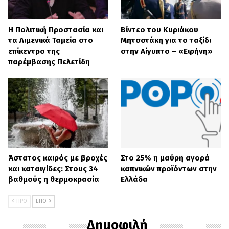
Η Πολιτική Προστασία και
Βίντεο του Κυριάκου
τα Λιμενικά Ταμεία στο
Μητσοτάκη για το ταξίδι
επίκεντρο της
στην Αίγυπτο – «Ειρήνη»
παρέμβασης Πελετίδη
Άστατος καιρός με βροχές
Στο 25% η μαύρη αγορά
και καταιγίδες: Στους 34
καπνικών προϊόντων στην
βαθμούς η θερμοκρασία
Ελλάδα
ΠΡΟ
ΕΠΌ
Δημοφιλή