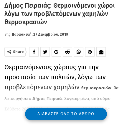
Δήμος Πειραιάς: Θερμαινόμενοι χώροι
λόγω των προβλεπόμενων χαμηλών
θερμοκρασιών
Στις
Παρασκευή, 27 Δεκεμβρίου, 2019
Share
Θερμαινόμενους χώρους για την
προστασία των πολιτών, λόγω των
προβλεπόμενων χαμηλών
θερμοκρασιών
, θα
λειτουργήσει ο
Δήμος Πειραιά
. Συγκεκριμένα, από αύριο
Σάββατο 28/12/2019 μέχρι και τη Δευτέρα 30/12/2019 θα
ΔΙΑΒΆΣΤΕ ΌΛΟ ΤΟ ΆΡΘΡΟ
λειτουργήσει το Β1 Κέντρο Αγάπης και Αλληλεγγύης Δήμου
Πειραιά, από τις 8:00 έως τις 20:00 (Βασιλέως Γεωργίου Β’ 10 και