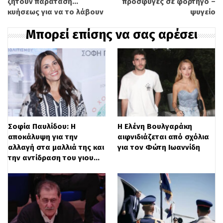
ζητούν παράταση…
πρόσφυγες σε φορτηγό –
Η πληροφόρηση των πολιτών για τις
κυήσεως για να το λάβουν
ψυγείο
ημέρες και ώρες των θερμαινόμενων
Μπορεί επίσης να σας αρέσει
χώρων παρέχεται μέσω του τηλεφωνικού
κέντρου του δήμου 213 2022000, του
15510, της ιστοσελίδας του δήμου, καθώς
και μέσω της Δημοτικής Ραδιοφωνίας
Κανάλι 1 90,4 FM.
Σοφία Παυλίδου: Η
Η Ελένη Βουλγαράκη
αποκάλυψη για την
αιφνιδιάζεται από σχόλια
αλλαγή στα μαλλιά της και
για τον Φώτη Ιωαννίδη
την αντίδραση του γιου…