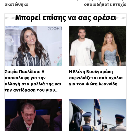
σκοτώθηκε
οποιοδήποτε πτυχίο
Μπορεί επίσης να σας αρέσει
Ο δράστης, ο οποίος είναι Αλβανικής
καταγωγής, οδηγήθηκε στα κρατητήρια
και σε βάρος του σχηματίστηκε
δικογραφία.
Σοφία Παυλίδου: Η
Η Ελένη Βουλγαράκη
αποκάλυψη για την
αιφνιδιάζεται από σχόλια
αλλαγή στα μαλλιά της και
για τον Φώτη Ιωαννίδη
Διαβάστε
ΕΔΩ
περισσότερες ειδήσεις
την αντίδραση του γιου…