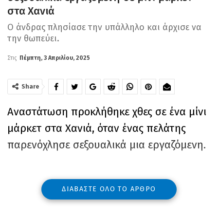
στα Χανιά
Ο άνδρας πλησίασε την υπάλληλο και άρχισε να
την θωπεύει.
Στις
Πέμπτη, 3 Απριλίου, 2025
Share
Αναστάτωση προκλήθηκε χθες σε ένα μίνι
μάρκετ στα Χανιά, όταν ένας πελάτης
παρενόχλησε σεξουαλικά μια εργαζόμενη.
ΔΙΑΒΆΣΤΕ ΌΛΟ ΤΟ ΆΡΘΡΟ
Σύμφωνα με πληροφορίες, το περιστατικό
συνέβη προχθές, όταν η 30χρονη