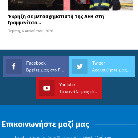
Έκρηξη σε μετασχηματιστή της ΔΕΗ στη
Γραμμενίτσα…
Πέμπτη, 6 Αυγούστου, 2026
Facebook
Twitter
Βρείτε μας στο Facebook
Ακολουθήστε μας στο Twitter
Youtube
Το κανάλι μας στο Youtube
Επικοινωνήστε μαζί μας
[contact-form to=”
info@arthro.gr
” subject=”Από την