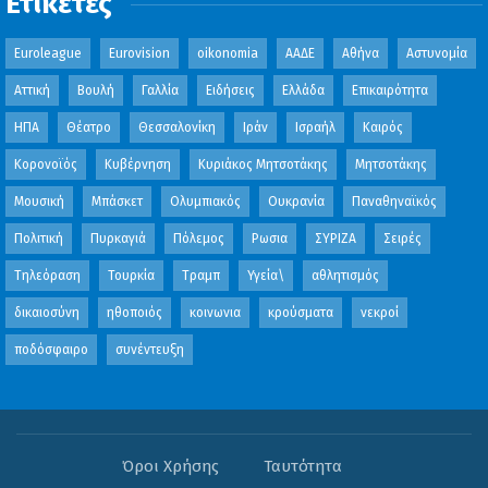
Ετικέτες
Euroleague
Eurovision
oikonomia
ΑΑΔΕ
Αθήνα
Αστυνομία
Αττική
Βουλή
Γαλλία
Ειδήσεις
Ελλάδα
Επικαιρότητα
ΗΠΑ
Θέατρο
Θεσσαλονίκη
Ιράν
Ισραήλ
Καιρός
Κορονοϊός
Κυβέρνηση
Κυριάκος Μητσοτάκης
Μητσοτάκης
Μουσική
Μπάσκετ
Ολυμπιακός
Ουκρανία
Παναθηναϊκός
Πολιτική
Πυρκαγιά
Πόλεμος
Ρωσια
ΣΥΡΙΖΑ
Σειρές
Τηλεόραση
Τουρκία
Τραμπ
Υγεία\
αθλητισμός
δικαιοσύνη
ηθοποιός
κοινωνια
κρούσματα
νεκροί
ποδόσφαιρο
συνέντευξη
Όροι Χρήσης
Ταυτότητα