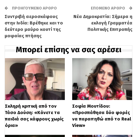
ΠΡΟΗΓΟΎΜΕΝΟ ΆΡΘΡΟ
ΕΠΌΜΕΝΟ ΆΡΘΡΟ
Συντριβή αεροσκάφους
Νέα Δημοκρατία: Σήμερα η
στην Ινδία: Βρέθηκε και το
εκλογή Γραμματέα
δεύτερο μαύρο κουτί της
Πολιτικής Επιτροπής
μοιραίας πτήσης
Μπορεί επίσης να σας αρέσει
Πρόγραμμα
Αναπαραγωγής
Βίντεο
Σκληρή κριτική από τον
Σοφία Μουτίδου:
Τάσο Δούση: «Κάνετε τα
«Προσπάθησα δύο φορές
παιδιά σας κάφρους χωρίς
να παραιτηθώ από το Real
όρια»
View»
00:00
05:25