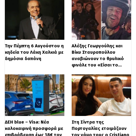
Διαβάστε
ΕΔΩ
περισσότερες ειδήσεις
Την Πέμπτη 6 Αυγούστου η
Αλέξης Γεωργούλης και
κηδεία του Λάκη Χαλκιά με
Βίκυ Σταυροπούλου
δημόσια δαπάνη
αναβιώνουν το θρυλικό
φινάλε του «Είσαι το…
ΔΕΗ blue – Visa: Νέα
Στη Σίντρα της
καλοκαιρινή προσφορά με
Πορτογαλίας ετοιμάζουν
επιβράβευση έως 18€ τον
τον γάμο τους ο Cristiano