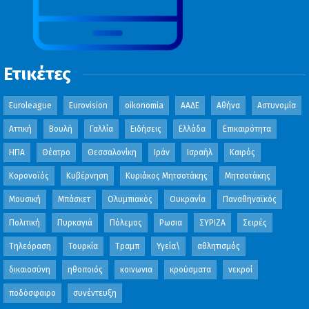
Ετικέτες
Euroleague
Eurovision
oikonomia
ΑΑΔΕ
Αθήνα
Αστυνομία
Αττική
Βουλή
Γαλλία
Ειδήσεις
Ελλάδα
Επικαιρότητα
ΗΠΑ
Θέατρο
Θεσσαλονίκη
Ιράν
Ισραήλ
Καιρός
Κορονοϊός
Κυβέρνηση
Κυριάκος Μητσοτάκης
Μητσοτάκης
Μουσική
Μπάσκετ
Ολυμπιακός
Ουκρανία
Παναθηναϊκός
Πολιτική
Πυρκαγιά
Πόλεμος
Ρωσια
ΣΥΡΙΖΑ
Σειρές
Τηλεόραση
Τουρκία
Τραμπ
Υγεία\
αθλητισμός
δικαιοσύνη
ηθοποιός
κοινωνια
κρούσματα
νεκροί
ποδόσφαιρο
συνέντευξη