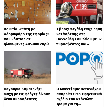
Ο δικηγόρος της οικογένειας του θύματος,
Νίκος Αλεξανδρής, δηλώνει στο STAR πως
στο τέλος των πράξεων οι θύτες έδιναν
στο παιδί καραμέλες για να το
Βοιωτία: Απάτη με
Έβρος: Μεγάλη επιχείρηση
«δορυφόρο της εφορίας»
κατάσβεσης στη
εξευμενίσουν. «Δε νομίζω ότι είναι εύκολο
που κόστισε σε
Γιαννούλη Σουφλίου με 32
ηλικιωμένες 405.000 ευρώ
πυροσβέστες και 4…
κανείς να αντιληφθεί το μέγεθος των
πράξεων» λέει χαρακτηριστικά.
Ο παραολυμπιονίκης είναι 22 ετών και έχει
κατακτήσει ήδη τέσσερα ολυμπιακά
μετάλλια, ενώ συμμετέχει και σε διεθνείς
Παγούρια Κομοτηνής:
Ο Μπέντζαμιν Νετανιάχου
διαγωνισμούς χορού.
Μάχη με τις φλόγες δίνουν
απορρίπτει το ειρηνευτικό
δέκα πυροσβέστες
σχέδιο του Ντόναλντ
Τραμπ για τη…