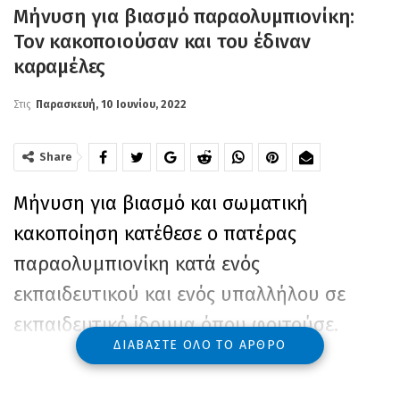
Μήνυση για βιασμό παραολυμπιονίκη:
Τον κακοποιούσαν και του έδιναν
καραμέλες
Στις
Παρασκευή, 10 Ιουνίου, 2022
Share
Μήνυση για βιασμό και σωματική
κακοποίηση κατέθεσε ο πατέρας
παραολυμπιονίκη κατά ενός
εκπαιδευτικού και ενός υπαλλήλου σε
εκπαιδευτικό ίδρυμα όπου φοιτούσε.
ΔΙΑΒΆΣΤΕ ΌΛΟ ΤΟ ΆΡΘΡΟ
Ο 22χρονος Σπύρος με τα τέσσερα
ολυμπιακά μετάλλια είπε στη μητέρα του