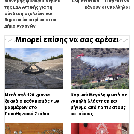
διανομής φυσικού αερίου
κλιματιστικά – Τι πρέπει να
περισσότερα πράγματα».
της ΕΔΑ Αττικής για τη
κάνουν οι υπάλληλοι
σύνδεση σχολείων και
δημοτικών κτιρίων στον
Ο νεαρός αποκάλυψε πως του έβαζαν
Δήμο Αχαρνών
σελοτέιπ στο στόμα και του έδεναν τα
Μπορεί επίσης να σας αρέσει
χέρια, ενώ στη συνέχεια προέβαιναν σε
ασελγείς πράξεις. Στη μήνυση
περιγράφονται περιστατικά που
σοκάρουν. «Πάμε στο δωμάτιο και κλείνει
την πόρτα με κλειδί. Μου χαϊδεύει τα
πόδια, τα χέρια, το στήθος, το κεφάλι και
Μετά από 120 χρόνια
Κορωπί: Μεγάλη φωτιά σε
ξεκινά ο καθαρισμός των
χαμηλή βλάστηση και
τις πατούσες. Κάνουμε μασάζ. Εγώ
μαρμάρων στο
μήνυμα από το 112 στους
Παναθηναϊκό Στάδιο
κατοίκους
φωνάζω και του λέω “σταμάτα”. Με πονάει
λίγο…» δηλώνει ο παραολυμπιονίκης.