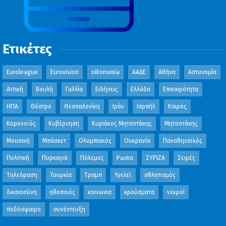
Ετικέτες
Euroleague
Eurovision
oikonomia
ΑΑΔΕ
Αθήνα
Αστυνομία
Αττική
Βουλή
Γαλλία
Ειδήσεις
Ελλάδα
Επικαιρότητα
ΗΠΑ
Θέατρο
Θεσσαλονίκη
Ιράν
Ισραήλ
Καιρός
Κορονοϊός
Κυβέρνηση
Κυριάκος Μητσοτάκης
Μητσοτάκης
Μουσική
Μπάσκετ
Ολυμπιακός
Ουκρανία
Παναθηναϊκός
Πολιτική
Πυρκαγιά
Πόλεμος
Ρωσια
ΣΥΡΙΖΑ
Σειρές
Τηλεόραση
Τουρκία
Τραμπ
Υγεία\
αθλητισμός
δικαιοσύνη
ηθοποιός
κοινωνια
κρούσματα
νεκροί
ποδόσφαιρο
συνέντευξη