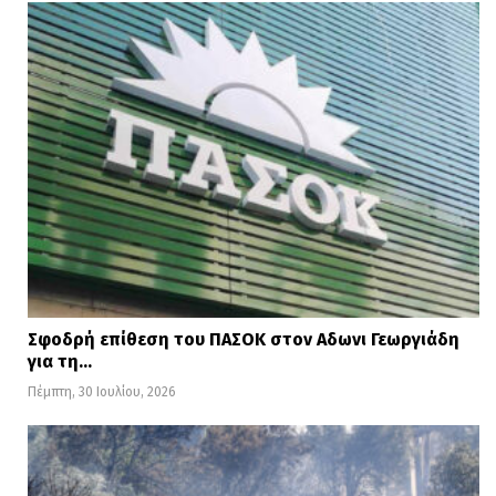
Ο Πομπέο είναι ο πλέον υψηλόβαθμος
Αμερικανός αξιωματούχος που
επισκέπτεται την Ουκρανία αφότου
ξεκίνησε η διαδικασία για την παραπομπή
Τραμπ.
Σφοδρή επίθεση του ΠΑΣΟΚ στον Αδωνι Γεωργιάδη
για τη…
Πέμπτη, 30 Ιουλίου, 2026