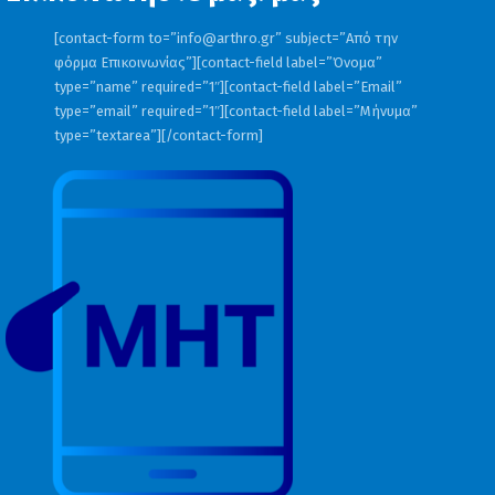
[contact-form to=”
info@arthro.gr
” subject=”Από την
φόρμα Επικοινωνίας”][contact-field label=”Όνομα”
type=”name” required=”1″][contact-field label=”Email”
type=”email” required=”1″][contact-field label=”Μήνυμα”
type=”textarea”][/contact-form]