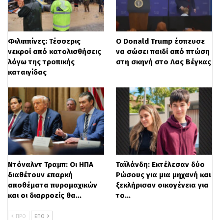
για το θέμα αυτό.
Από την πλευρά του ο Πομπέο
Φιλιππίνες: Τέσσερις
Ο Donald Trump έσπευσε
υπογράμμισε ότι μια επίσκεψη του
νεκροί από κατολισθήσεις
να σώσει παιδί από πτώση
λόγω της τροπικής
στη σκηνή στο Λας Βέγκας
Ζελένσκι στον Λευκό Οίκο δεν συνδέεται
καταιγίδας
με την έναρξη έρευνας από το Κίεβο για
τον γιο του Μπάιντεν, όπως μεταδίδει το
ΑΜΠΕ.
Μιλώντας στους δημοσιογράφους ο
Αμερικανός υπουργός εξήγησε ότι Κίεβο
Ντόναλντ Τραμπ: Οι ΗΠΑ
Ταϊλάνδη: Εκτέλεσαν δύο
και Ουάσινγκτον θα βρουν την κατάλληλη
διαθέτουν επαρκή
Ρώσους για μια μηχανή και
αποθέματα πυρομαχικών
ξεκλήρισαν οικογένεια για
στιγμή για την επίσκεψη αυτή
και οι διαρροείς θα…
το…
Εξάλλου ο ίδιος ο Ζελένσκι διέψευσε τις
ΠΡΟ
ΕΠΌ