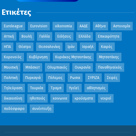
Ετικέτες
Euroleague
Eurovision
oikonomia
ΑΑΔΕ
Αθήνα
Αστυνομία
Αττική
Βουλή
Γαλλία
Ειδήσεις
Ελλάδα
Επικαιρότητα
ΗΠΑ
Θέατρο
Θεσσαλονίκη
Ιράν
Ισραήλ
Καιρός
Κορονοϊός
Κυβέρνηση
Κυριάκος Μητσοτάκης
Μητσοτάκης
Μουσική
Μπάσκετ
Ολυμπιακός
Ουκρανία
Παναθηναϊκός
Πολιτική
Πυρκαγιά
Πόλεμος
Ρωσια
ΣΥΡΙΖΑ
Σειρές
Τηλεόραση
Τουρκία
Τραμπ
Υγεία\
αθλητισμός
δικαιοσύνη
ηθοποιός
κοινωνια
κρούσματα
νεκροί
ποδόσφαιρο
συνέντευξη