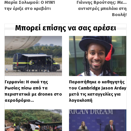
Το Κίεβο επιθυμεί οι ΗΠΑ να εμπλακούν
Μαρία Σολωμού: Ο Η1Ν1
Γιάννης Βρούτσης: Με…
την έριξε στο κρεβάτι
αντιστρές μπαλάκι στη
περισσότερο στην επίλυση της κρίσης με
Βουλή!
τους φιλορώσους αυτονομιστές αντάρτες
Μπορεί επίσης να σας αρέσει
στα ανατολικά, επεσήμανε ο Ζελένσκι.
«Εξέφρασα την ελπίδα οι ΗΠΑ να
εμπλακούν πιο ενεργά στη διαδικασία
ειρήνευσης στην ανατολική Ουκρανία και
την απελευθέρωση της Κριμαίας», της
Γερμανία: Η σκιά της
Παραιτήθηκε ο καθηγητής
ουκρανικής χερσονήσου που προσάρτησε
Ρωσίας πίσω από τα
του Cambridge Jason Arday
το 2014 η Μόσχα, τόνισε στη διάρκεια της
περιστατικά με drones στο
μετά τις καταγγελίες για
αεροδρόμιο…
λογοκλοπή
συνέντευξης Τύπου ο Ουκρανός
πρόεδρος, ζητώντας τη δημιουργία μίας
ειδικής υπηρεσίας στο Στέιτ Ντιπάρτμεντ