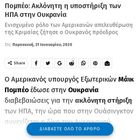
Πομπέο: Ακλόνητη η υποστήριξη των
ΗΠΑ στην Ουκρανία
Ενισχυμένο ρόλο των Αμερικανών απελευθέρωση
της Κριμαίας ζήτησε ο Ουκρανός πρόεδρος
Στις
Παρασκευή, 31 Ιανουαρίου, 2020
Share
Ο Αμερικανός υπουργός Εξωτερικών
Μάικ
Πομπέο
έδωσε στην
Ουκρανία
διαβεβαιώσεις για την
ακλόνητη στήριξη
των ΗΠΑ, την ώρα που στην Ουάσινγκτον
συνεχίζεται η δίκη του Αμερικανού
ΔΙΑΒΆΣΤΕ ΌΛΟ ΤΟ ΆΡΘΡΟ
προέδρου
Ντόναλντ Τραμπ
με το