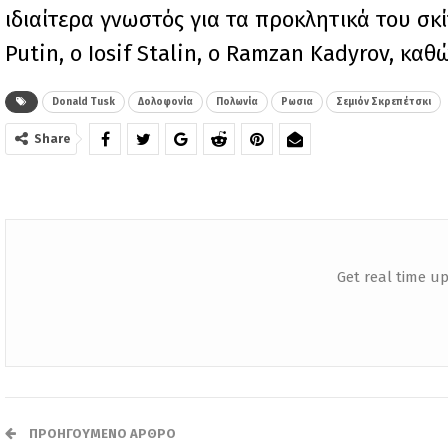
ιδιαίτερα γνωστός για τα προκλητικά του σκ
Putin, ο Iosif Stalin, ο Ramzan Kadyrov, καθ
Donald Tusk
Δολοφονία
Πολωνία
Ρωσια
Σεμιόν Σκρεπέτσκι
Share
Get real time up
ΠΡΟΗΓΟΎΜΕΝΟ ΆΡΘΡΟ