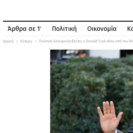
Άρθρα σε 1′
Πολιτική
Οικονομία
Κ
Αρχική
Κόσμος
Πολιτική δολοφονία βλέπει ο Donald Tusk πίσω από τον 