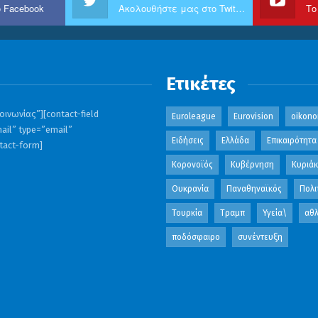
 Facebook
Ακολουθήστε μας στο Twitter
Το
Ετικέτες
ινωνίας”][contact-field
Euroleague
Eurovision
oikono
ail” type=”email”
Ειδήσεις
Ελλάδα
Επικαιρότητα
ntact-form]
Κορονοϊός
Κυβέρνηση
Κυριά
Ουκρανία
Παναθηναϊκός
Πολι
Τουρκία
Τραμπ
Υγεία\
αθλ
ποδόσφαιρο
συνέντευξη