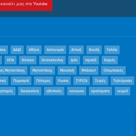
 κανάλι μας στο Youtube
mia
ΑΑΔΕ
Αθήνα
Αστυνομία
Αττική
Βουλή
Γαλλία
ΗΠΑ
Θέατρο
Θεσσαλονίκη
Ιράν
Ισραήλ
Καιρός
κος Μητσοτάκης
Μητσοτάκης
Μουσική
Μπάσκετ
Ολυμπιακός
τική
Πυρκαγιά
Πόλεμος
Ρωσια
ΣΥΡΙΖΑ
Σειρές
Τηλεόραση
ητισμός
δικαιοσύνη
ηθοποιός
κοινωνια
κρούσματα
νεκροί