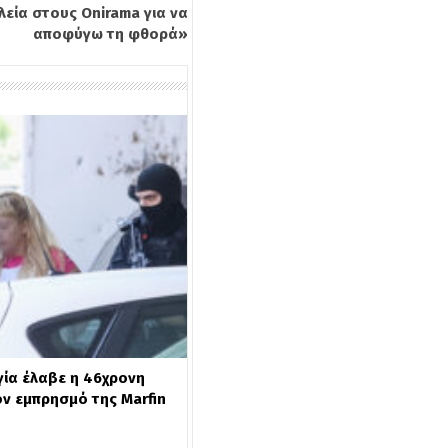
εία στους Onirama για να
αποφύγω τη φθορά»
γία έλαβε η 46χρονη
ν εμπρησμό της Marfin