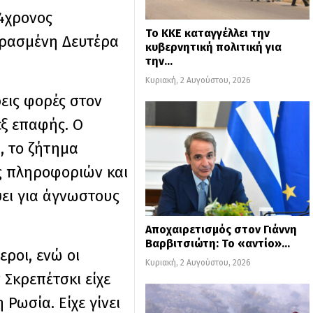
4χρονος
Το ΚΚΕ καταγγέλλει την
ερασμένη Δευτέρα
κυβερνητική πολιτική για
την…
Κυριακή, 2 Αυγούστου, 2026
εις φορές στον
εξ επαφής. Ο
, το ζήτημα
ες πληροφοριών και
ψει για άγνωστους
Αποχαιρετισμός στον Γιάννη
Βαρβιτσιώτη: Το «αντίο»…
ροι, ενώ οι
Κυριακή, 2 Αυγούστου, 2026
 Σκρεπέτσκι είχε
Ρωσία. Είχε γίνει