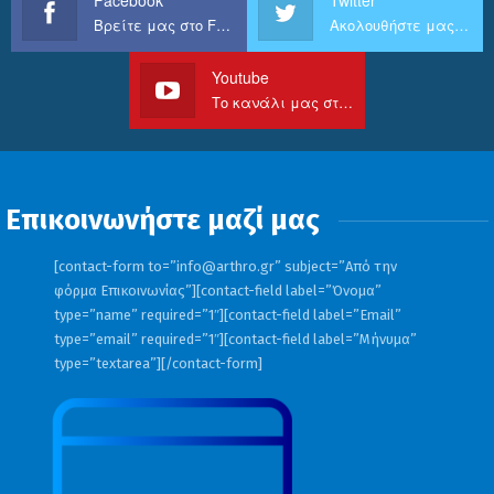
Βρείτε μας στο Facebook
Ακολουθήστε μας στο Twitter
Youtube
Το κανάλι μας στο Youtube
Επικοινωνήστε μαζί μας
[contact-form to=”
info@arthro.gr
” subject=”Από την
φόρμα Επικοινωνίας”][contact-field label=”Όνομα”
type=”name” required=”1″][contact-field label=”Email”
type=”email” required=”1″][contact-field label=”Μήνυμα”
type=”textarea”][/contact-form]