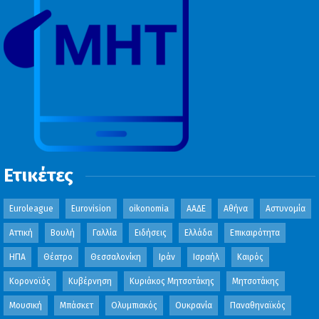
Ετικέτες
Euroleague
Eurovision
oikonomia
ΑΑΔΕ
Αθήνα
Αστυνομία
Αττική
Βουλή
Γαλλία
Ειδήσεις
Ελλάδα
Επικαιρότητα
ΗΠΑ
Θέατρο
Θεσσαλονίκη
Ιράν
Ισραήλ
Καιρός
Κορονοϊός
Κυβέρνηση
Κυριάκος Μητσοτάκης
Μητσοτάκης
Μουσική
Μπάσκετ
Ολυμπιακός
Ουκρανία
Παναθηναϊκός