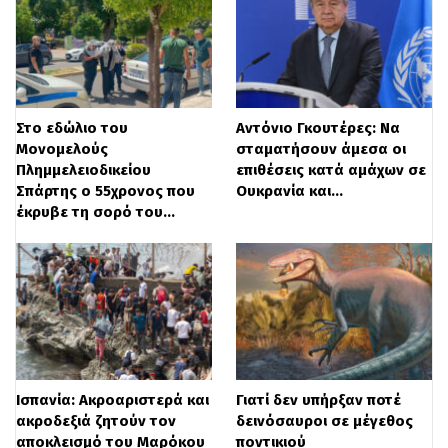
δήλωσε μέσω της πλατφόρμας X ότι οι
δυνάμεις αναγκάζονται να ενεργήσουν
αποφασιστικά λόγω των συνεχών
παραβιάσεων της εκεχειρίας από την
Στο εδώλιο του
Αντόνιο Γκουτέρες: Να
πλευρά της Χεζμπολάχ.
Μονομελούς
σταματήσουν άμεσα οι
Πλημμελειοδικείου
επιθέσεις κατά αμάχων σε
Σπάρτης ο 55χρονος που
Ουκρανία και…
έκρυβε τη σορό του…
Ισπανία: Ακροαριστερά και
Γιατί δεν υπήρξαν ποτέ
ακροδεξιά ζητούν τον
δεινόσαυροι σε μέγεθος
αποκλεισμό του Μαρόκου
ποντικιού