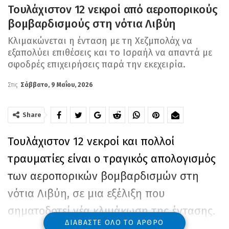
Τουλάχιστον 12 νεκροί από αεροπορικούς
βομβαρδισμούς στη νότια Λιβύη
Κλιμακώνεται η ένταση με τη Χεζμπολάχ να
εξαπολύει επιθέσεις και το Ισραήλ να απαντά με
σφοδρές επιχειρήσεις παρά την εκεχειρία.
Στις
Σάββατο, 9 Μαΐου, 2026
Share
Τουλάχιστον 12 νεκροί και πολλοί
τραυματίες είναι ο τραγικός απολογισμός
των αεροπορικών βομβαρδισμών στη
νότια Λιβύη, σε μια εξέλιξη που
σηματοδοτεί νέα κλιμάκωση της έντασης.
ΔΙΑΒΆΣΤΕ ΌΛΟ ΤΟ ΆΡΘΡΟ
Οι αεροπορικοί βομβαρδισμοί στη νότια