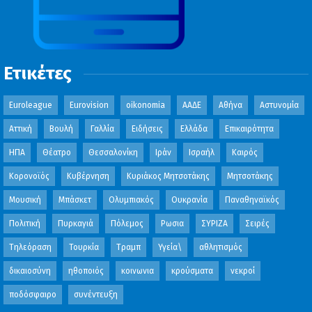
Ετικέτες
Euroleague
Eurovision
oikonomia
ΑΑΔΕ
Αθήνα
Αστυνομία
Αττική
Βουλή
Γαλλία
Ειδήσεις
Ελλάδα
Επικαιρότητα
ΗΠΑ
Θέατρο
Θεσσαλονίκη
Ιράν
Ισραήλ
Καιρός
Κορονοϊός
Κυβέρνηση
Κυριάκος Μητσοτάκης
Μητσοτάκης
Μουσική
Μπάσκετ
Ολυμπιακός
Ουκρανία
Παναθηναϊκός
Πολιτική
Πυρκαγιά
Πόλεμος
Ρωσια
ΣΥΡΙΖΑ
Σειρές
Τηλεόραση
Τουρκία
Τραμπ
Υγεία\
αθλητισμός
δικαιοσύνη
ηθοποιός
κοινωνια
κρούσματα
νεκροί
ποδόσφαιρο
συνέντευξη