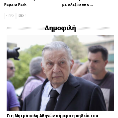
σωματική καταπόνηση από το
Papara Park
με αλεξίπτωτο…
προηγούμενο ετάπ, κατάφεραν να
ΠΡΟ
ΕΠΌ
διατηρήσουν τη θέση τους.
Δημοφιλή
Στη Μητρόπολη Αθηνών σήμερα η κηδεία του