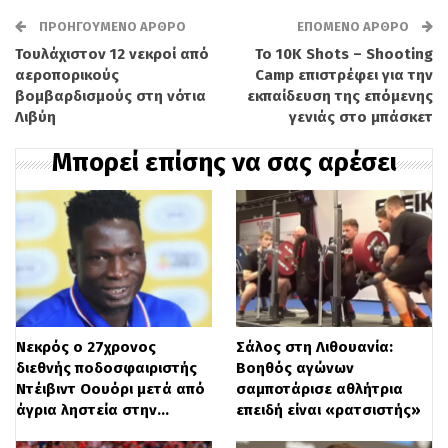
πρωτοπόρου στη γενική κατάταξη.
ΠΡΟΗΓΟΎΜΕΝΟ ΆΡΘΡΟ
ΕΠΌΜΕΝΟ ΆΡΘΡΟ
Τουλάχιστον 12 νεκροί από
Το 10K Shots – Shooting
«Είμαι πραγματικά περήφανος για την
αεροπορικούς
Camp επιστρέφει για την
ομάδα μας. Κάναμε καταπληκτική δουλειά
βομβαρδισμούς στη νότια
εκπαίδευση της επόμενης
Λιβύη
γενιάς στο μπάσκετ
σήμερα», δήλωσε ο Γέζεκ, ο οποίος έδειξε
Μπορεί επίσης να σας αρέσει
μεγάλη ψυχραιμία στη διαχείριση της
διαδρομής. «Ήταν σίγουρα ένα πολύ
τακτικό ετάπ και ακολουθούσα πιστά τις
οδηγίες του team manager». Από την
πλευρά του, ο νικητής Μασιαρέλι εξήγησε
τη στρατηγική του: «Μετά την
Νεκρός ο 27χρονος
Σάλος στη Λιθουανία:
απογοητευτική χθεσινή ημέρα, είδα ότι η
διεθνής ποδοσφαιριστής
Βοηθός αγώνων
Ντέιβιντ Οουόρι μετά από
σαμποτάρισε αθλήτρια
κατάστασή μου ήταν βελτιωμένη. Αφού η
άγρια ληστεία στην…
επειδή είναι «ρατσιστής»
μάχη για τη γενική κατάταξη είχε