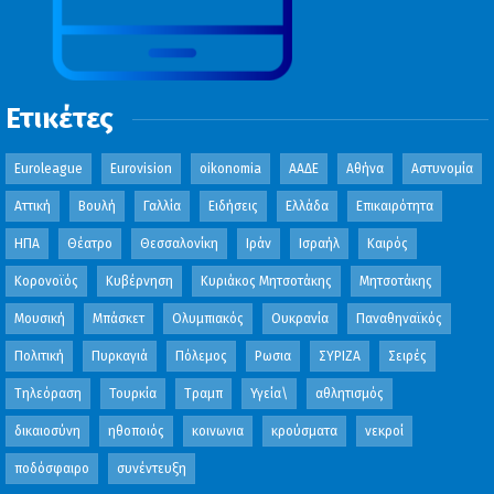
Ετικέτες
Euroleague
Eurovision
oikonomia
ΑΑΔΕ
Αθήνα
Αστυνομία
Αττική
Βουλή
Γαλλία
Ειδήσεις
Ελλάδα
Επικαιρότητα
ΗΠΑ
Θέατρο
Θεσσαλονίκη
Ιράν
Ισραήλ
Καιρός
Κορονοϊός
Κυβέρνηση
Κυριάκος Μητσοτάκης
Μητσοτάκης
Μουσική
Μπάσκετ
Ολυμπιακός
Ουκρανία
Παναθηναϊκός
Πολιτική
Πυρκαγιά
Πόλεμος
Ρωσια
ΣΥΡΙΖΑ
Σειρές
Τηλεόραση
Τουρκία
Τραμπ
Υγεία\
αθλητισμός
δικαιοσύνη
ηθοποιός
κοινωνια
κρούσματα
νεκροί
ποδόσφαιρο
συνέντευξη