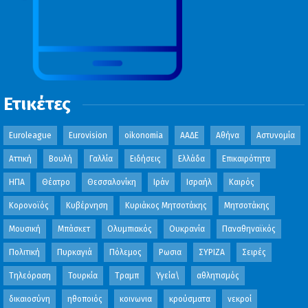
Ετικέτες
Euroleague
Eurovision
oikonomia
ΑΑΔΕ
Αθήνα
Αστυνομία
Αττική
Βουλή
Γαλλία
Ειδήσεις
Ελλάδα
Επικαιρότητα
ΗΠΑ
Θέατρο
Θεσσαλονίκη
Ιράν
Ισραήλ
Καιρός
Κορονοϊός
Κυβέρνηση
Κυριάκος Μητσοτάκης
Μητσοτάκης
Μουσική
Μπάσκετ
Ολυμπιακός
Ουκρανία
Παναθηναϊκός
Πολιτική
Πυρκαγιά
Πόλεμος
Ρωσια
ΣΥΡΙΖΑ
Σειρές
Τηλεόραση
Τουρκία
Τραμπ
Υγεία\
αθλητισμός
δικαιοσύνη
ηθοποιός
κοινωνια
κρούσματα
νεκροί