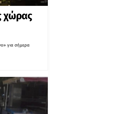
ς χώρας
νο» για σήμερα