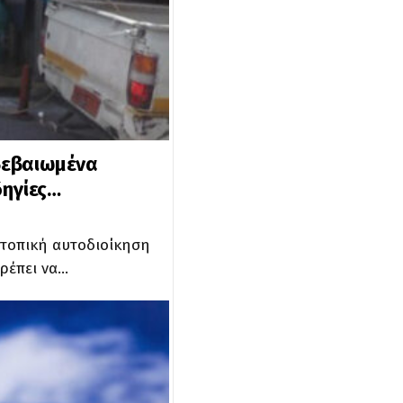
ιβεβαιωμένα
δηγίες…
η τοπική αυτοδιοίκηση
πρέπει να…