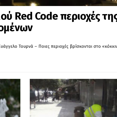
ού Red Code περιοχές τη
νομένων
υάγγελο Τουρνά – Ποιες περιοχές βρίσκονται στο «κόκκι