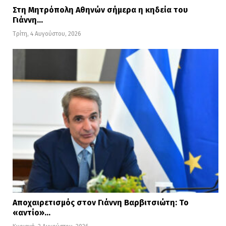
Στη Μητρόπολη Αθηνών σήμερα η κηδεία του
παρά τις συζητήσεις για διαφοροποίηση
Γιάννη…
και αναθεώρηση των υφιστάμενων
Τρίτη, 4 Αυγούστου, 2026
συμβάσεων.
Αποχαιρετισμός στον Γιάννη Βαρβιτσιώτη: Το
«αντίο»…