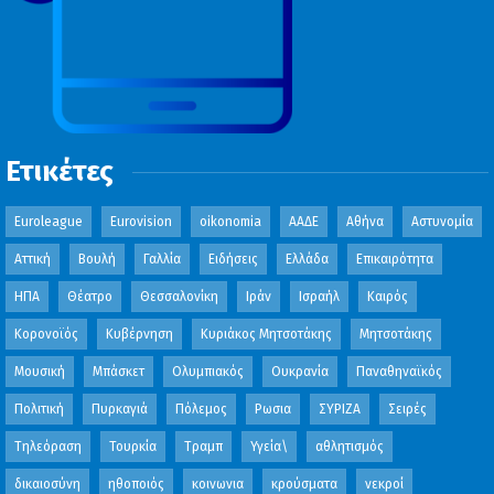
Ετικέτες
Euroleague
Eurovision
oikonomia
ΑΑΔΕ
Αθήνα
Αστυνομία
Αττική
Βουλή
Γαλλία
Ειδήσεις
Ελλάδα
Επικαιρότητα
ΗΠΑ
Θέατρο
Θεσσαλονίκη
Ιράν
Ισραήλ
Καιρός
Κορονοϊός
Κυβέρνηση
Κυριάκος Μητσοτάκης
Μητσοτάκης
Μουσική
Μπάσκετ
Ολυμπιακός
Ουκρανία
Παναθηναϊκός
Πολιτική
Πυρκαγιά
Πόλεμος
Ρωσια
ΣΥΡΙΖΑ
Σειρές
Τηλεόραση
Τουρκία
Τραμπ
Υγεία\
αθλητισμός
δικαιοσύνη
ηθοποιός
κοινωνια
κρούσματα
νεκροί