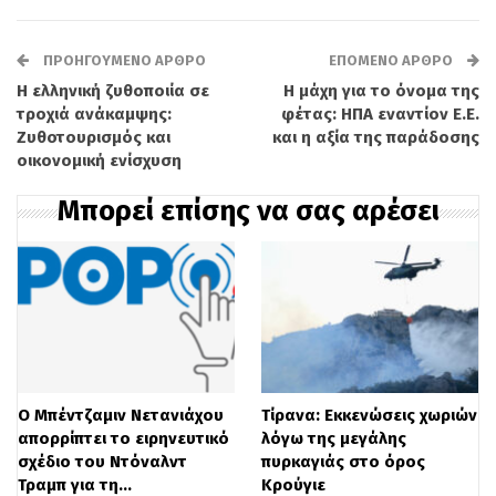
Κρεμλίνου είναι η έκφραση ετοιμότητας
για συνομιλίες με τη νέα ουγγρική ηγεσία.
ΠΡΟΗΓΟΎΜΕΝΟ ΆΡΘΡΟ
ΕΠΌΜΕΝΟ ΆΡΘΡΟ
Η ελληνική ζυθοποιία σε
Η μάχη για το όνομα της
τροχιά ανάκαμψης:
φέτας: ΗΠΑ εναντίον Ε.Ε.
«Προς το παρόν, μπορούμε να
Ζυθοτουρισμός και
και η αξία της παράδοσης
σημειώσουμε με ικανοποίηση, απ’ όσο
οικονομική ενίσχυση
καταλαβαίνουμε, την προθυμία του
Μπορεί επίσης να σας αρέσει
(Μαγιάρ) να δεσμευτεί σε έναν
πραγματιστικό διάλογο», δήλωσε ο
εκπρόσωπος του Κρεμλίνου, Ντμίτρι
Πεσκόφ, σε δημοσιογράφους. «Σε αυτήν
την περίπτωση, υπάρχει αμοιβαία
Ο Μπέντζαμιν Νετανιάχου
Τίρανα: Εκκενώσεις χωριών
προθυμία από την πλευρά μας, και μετά
απορρίπτει το ειρηνευτικό
λόγω της μεγάλης
θα προχωρήσουμε αξιοποιώντας τα
σχέδιο του Ντόναλντ
πυρκαγιάς στο όρος
Τραμπ για τη…
Κρούγιε