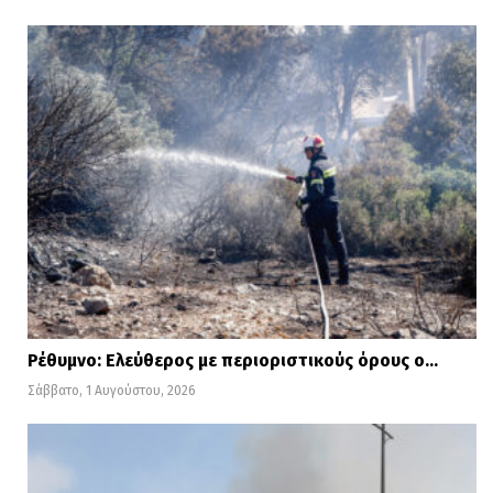
βοήθειας στους άστεγους (National
Homelessness Law Center), το διάταγμα
αυτό, σε συνδυασμό με περικοπές στον
προϋπολογισμό κονδυλίων
προοριζόμενων για τη στέγη και την
υγεία, θα αυξήσει περαιτέρω τον αριθμό
των αστέγων.
Τόνισε εξάλλου ότι η
υποχρεωτική
μεταφορά αστέγων
σε κέντρα θεραπείας
Ρέθυμνο: Ελεύθερος με περιοριστικούς όρους ο…
είναι «
ανήθικη, αναποτελεσματική και
Σάββατο, 1 Αυγούστου, 2026
παράνομη
» και ότι το σχέδιο του
Λευκού
Οίκου
θα μετατρέψει ακόμη
περισσότερους ανθρώπους