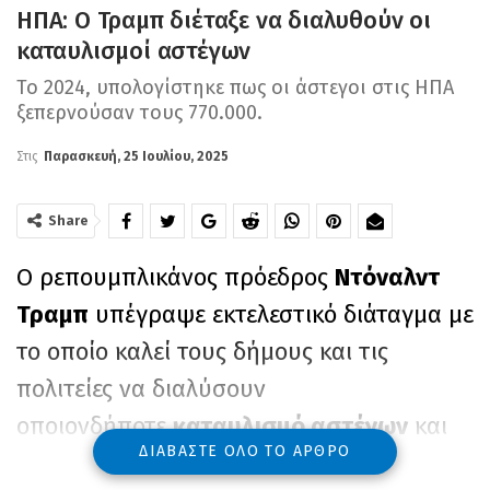
ΗΠΑ: Ο Τραμπ διέταξε να διαλυθούν οι
καταυλισμοί αστέγων
Το 2024, υπολογίστηκε πως οι άστεγοι στις ΗΠΑ
ξεπερνούσαν τους 770.000.
Στις
Παρασκευή, 25 Ιουλίου, 2025
Share
Ο ρεπουμπλικάνος πρόεδρος
Ντόναλντ
Τραμπ
υπέγραψε εκτελεστικό διάταγμα με
το οποίο καλεί τους δήμους και τις
πολιτείες να διαλύσουν
οποιονδήποτε
καταυλισμό αστέγων
και
ΔΙΑΒΆΣΤΕ ΌΛΟ ΤΟ ΆΡΘΡΟ
να μεταφέρουν ανθρώπους που ζουν εκεί