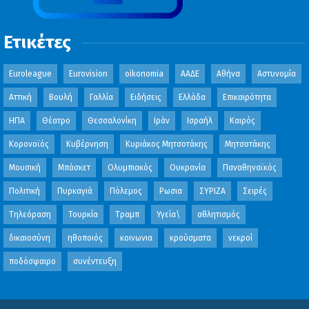
Ετικέτες
Euroleague
Eurovision
oikonomia
ΑΑΔΕ
Αθήνα
Αστυνομία
Αττική
Βουλή
Γαλλία
Ειδήσεις
Ελλάδα
Επικαιρότητα
ΗΠΑ
Θέατρο
Θεσσαλονίκη
Ιράν
Ισραήλ
Καιρός
Κορονοϊός
Κυβέρνηση
Κυριάκος Μητσοτάκης
Μητσοτάκης
Μουσική
Μπάσκετ
Ολυμπιακός
Ουκρανία
Παναθηναϊκός
Πολιτική
Πυρκαγιά
Πόλεμος
Ρωσια
ΣΥΡΙΖΑ
Σειρές
Τηλεόραση
Τουρκία
Τραμπ
Υγεία\
αθλητισμός
δικαιοσύνη
ηθοποιός
κοινωνια
κρούσματα
νεκροί
ποδόσφαιρο
συνέντευξη