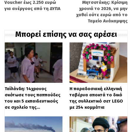
Voucher έως 2.250 ευρώ
Μητσοτάκης: Κρίσιμη
για ανέργους από τη ΔΥΠΑ
χρονιά το 2026, να μην
Το διάταγμα ακολουθεί απόφαση
χαθεί ούτε ευρώ από το
του
ομοσπονδιακού Ανωτάτου
Ταμείο Ανάκαμψης
Δικαστηρίου το 2024
, με την οποία
Μπορεί επίσης να σας αρέσει
επιτράπηκε σε δήμους να θέτουν εκτός
νόμου κατασκηνώσεις αστέγων. Η
συλλογικότητα
Εθνική Συμμαχία για τους
Άστεγους (National Coalition for the
Homeless)
κατήγγειλε το
διάταγμα
,
Ταϊλάνδη: 14χρονος
Η παραδοσιακή ελληνική
τονίζοντας πως
υπονομεύει
τα νομικά
σκότωσε τους παππούδες
ταβέρνα αποκτά το δικό
μέσα για την προστασία
αστέγων
και
του και 5 εκπαιδευτικούς
της συλλεκτικό σετ LEGO
σε σχολείο της…
με 254 κομμάτια
ψυχικά ασθενών.
Σύμφωνα με την οργάνωση, η κυβέρνηση