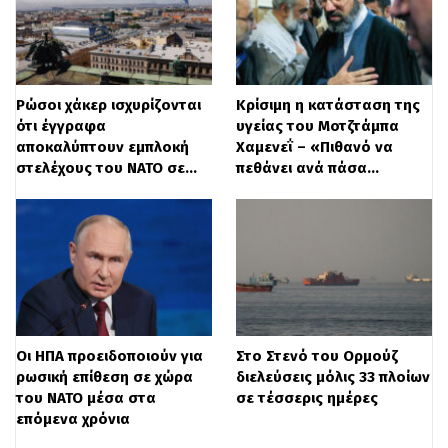
Τραμπ έχει «
ανησυχητικό ιστορικό
»,
καθώς τείνει να «
αψηφά αστικά
δικαιώματα και τις ορθές νομικές
Ρώσοι χάκερ ισχυρίζονται
Κρίσιμη η κατάσταση της
διαδικασίες
». Η συμμαχία προειδοποίησε
ότι έγγραφα
υγείας του Μοτζτάμπα
πως με το διάταγμα αυτό η κρίση
αποκαλύπτουν εμπλοκή
Χαμενεΐ – «Πιθανό να
στελέχους του ΝΑΤΟ σε…
πεθάνει ανά πάσα…
αστεγίας είναι πιθανό να χειροτερέψει.
Ο πρόεδρος Τραμπ ανέφερε στο διάταγμα
πως όσοι ζουν σε καταυλισμούς πρέπει να
μεταφέρονται σε
κέντρα θεραπείας
ψυχικών ασθενειών
ή
κέντρα
Οι ΗΠΑ προειδοποιούν για
Στο Στενό του Ορμούζ
απεξάρτησης
. Δεν έκανε καμιά αναφορά
ρωσική επίθεση σε χώρα
διελεύσεις μόλις 33 πλοίων
του ΝΑΤΟ μέσα στα
σε τέσσερις ημέρες
σε σχέδια για την επέκταση των κέντρων
επόμενα χρόνια
αυτών, ούτε για τη
διάθεση φθηνής