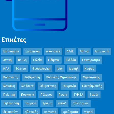
Ετικέτες
Euroleague
Eurovision
oikonomia
ΑΑΔΕ
Αθήνα
Αστυνομία
Αττική
Βουλή
Γαλλία
Ειδήσεις
Ελλάδα
Επικαιρότητα
ΗΠΑ
Θέατρο
Θεσσαλονίκη
Ιράν
Ισραήλ
Καιρός
Κορονοϊός
Κυβέρνηση
Κυριάκος Μητσοτάκης
Μητσοτάκης
Μουσική
Μπάσκετ
Ολυμπιακός
Ουκρανία
Παναθηναϊκός
Πολιτική
Πυρκαγιά
Πόλεμος
Ρωσια
ΣΥΡΙΖΑ
Σειρές
Τηλεόραση
Τουρκία
Τραμπ
Υγεία\
αθλητισμός
δικαιοσύνη
ηθοποιός
κοινωνια
κρούσματα
νεκροί