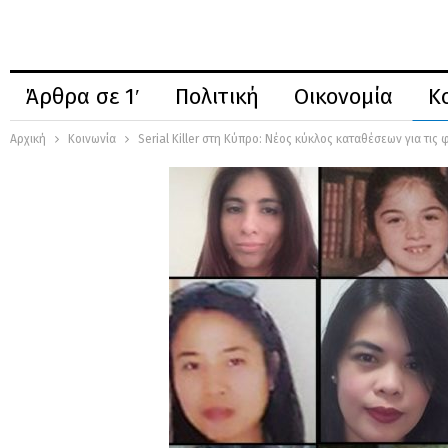
Άρθρα σε 1′
Πολιτική
Οικονομία
Κ
Αρχική
Κοινωνία
Serial Killer στη Κύπρο: Νέος κύκλος καταθέσεων για τις