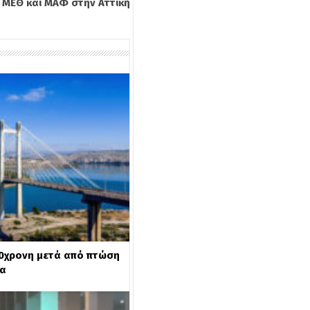
ε ΜΕΘ και ΜΑΦ στην Αττική
30χρονη μετά από πτώση
ρα