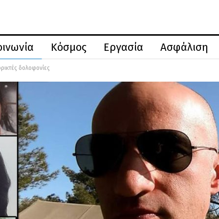
οινωνία
Κόσμος
Εργασία
Ασφάλιση
 φρικτές δολοφονίες