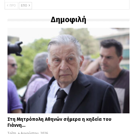
ΠΡΟ
ΕΠΌ
μέσα στο χωριό της Φοινικούντας.
Δημοφιλή
Σύμφωνα με αποκλειστική πληροφορία
του MessiniaLive, το σοβαρό επεισόδιο
μεταξύ τους είχε συμβεί το καλοκαίρι, με
τον 70χρονο τότε να δέχεται βολή
αεροβόλου στο πρόσωπο, χωρίς όμως να
δοθεί συνέχεια. Να σημειωθεί το κάμπινγκ
είναι σε λειτουργία και φιλοξενεί αυτόν
τον καιρό αρκετό κόσμο και δεν είναι το
μοναδικό στην περιοχή.
Διαβάστε
ΕΔΩ
περισσότερες ειδήσεις
Στη Μητρόπολη Αθηνών σήμερα η κηδεία του
Γιάννη…
Τρίτη, 4 Αυγούστου, 2026