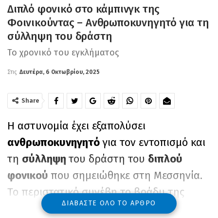
Διπλό φονικό στο κάμπινγκ της
Φοινικούντας – Ανθρωποκυνηγητό για τη
σύλληψη του δράστη
Το χρονικό του εγκλήματος
Στις
Δευτέρα, 6 Οκτωβρίου, 2025
Share
Η αστυνομία έχει εξαπολύσει
ανθρωποκυνηγητό
για τον εντοπισμό και
τη
σύλληψη
του δράστη του
διπλού
φονικού
που σημειώθηκε στη Μεσσηνία.
Το περιστατικό συνέβη το βράδυ της
ΔΙΑΒΆΣΤΕ ΌΛΟ ΤΟ ΆΡΘΡΟ
Κυριακής, λίγο μετά τις 8:30, σε κάμπινγκ