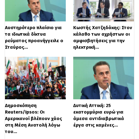
Οι αρχές εκτιμούν ότι το όπλο του
εγκλήματος ήταν καραμπίνα. Οι
αστυνομικοί της Υποδιεύθυνσης Δίωξης
Αυστηρότερο πλαίσιο για
Κωστής Χατζηδάκης: Στον
και Εξιχνίασης Εγκλημάτων Μεσσηνίας
τα ιδιωτικά δίκτυα
κάλαθο των αχρήστων οι
ρεύματος προανήγγειλε ο
αμφισβητήσεις για την
συλλέγουν όλα τα στοιχεία, προκειμένου
Σταύρος…
ηλεκτρική…
να φτάσουν στο δράστη του διπλού
εγκλήματος, ενώ σύμφωνα με
πληροφορίες φαίνεται πώς ο δράστης και
τα θύματα γνωρίζονταν μεταξύ τους.
Αξίζει να σημειωθεί ότι πριν από περίπου
15-20 μέρες το θύμα (ο ιδιοκτήτης του
Δημοσκόπηση
Δυτική Αττική: 25
Reuters/Ipsos: Οι
εκατομμύρια ευρώ για
κάμπινγκ) είχε καταγγείλει πυροβολισμούς
Αμερικανοί βλέπουν χάος
άμεσα αντιδιαβρωτικά
στη Μέση Ανατολή λόγω
έργα στις καμένες…
και απόπειρα εναντίον του στις αρχές, σε
του…
άλλη ωστόσο επιχείρηση που διατηρεί