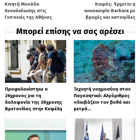
χαρακτηριστικά του και πυροβόλησε εν
Κινητή Μονάδα
Καιρός: Έρχεται η
Ανακύκλωσης στις
κακοκαιρία Barbara με
ψυχρώ τον 70χρονο ιδιοκτήτη, που εκείνη
Γειτονιές της Αθήνας
βροχές και καταιγίδες
την ώρα βρισκόταν στο σημείο. Το
Μπορεί επίσης να σας αρέσει
έγκλημα εκτυλίχθηκε μπροστά στα μάτια
του φίλου του θύματος, ο οποίος
προσπάθησε να διαφύγει, αλλά ο δράστης
τον πυροβόλησε επίσης, σκοτώνοντάς
τον. Αμέσως μετά, ο δράστης διέφυγε,
πιθανότατα με μηχανή, σύμφωνα με
Προφυλακίστηκε ο
Τεχνητή νοημοσύνη στον
26χρονος για τη
Παγασητικό: Αλγόριθμος
μαρτυρίες. Οι περίοικοι ειδοποίησαν
δολοφονία της 38χρονης
«διαβάζει» τον βυθό και
αμέσως την Αστυνομία, η οποία έφτασε
Βρετανίδας στην Κυψέλη
μετρά…
στο σημείο και βρήκε τους δύο άνδρες
νεκρούς και αιμόφυρτους στη ρεσεψιόν.