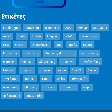
Ετικέτες
Euroleague
Eurovision
oikonomia
ΑΑΔΕ
Αθήνα
Αστυνομία
Αττική
Βουλή
Γαλλία
Ειδήσεις
Ελλάδα
Επικαιρότητα
ΗΠΑ
Θέατρο
Θεσσαλονίκη
Ιράν
Ισραήλ
Καιρός
Κορονοϊός
Κυβέρνηση
Κυριάκος Μητσοτάκης
Μητσοτάκης
Μουσική
Μπάσκετ
Ολυμπιακός
Ουκρανία
Παναθηναϊκός
Πολιτική
Πυρκαγιά
Πόλεμος
Ρωσια
ΣΥΡΙΖΑ
Σειρές
Τηλεόραση
Τουρκία
Τραμπ
Υγεία\
αθλητισμός
δικαιοσύνη
ηθοποιός
κοινωνια
κρούσματα
νεκροί
ποδόσφαιρο
συνέντευξη