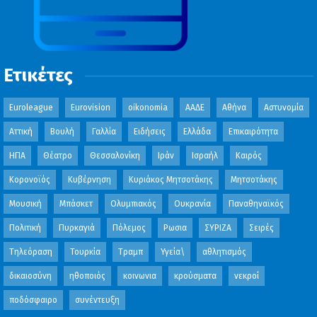
Ετικέτες
Euroleague
Eurovision
oikonomia
ΑΑΔΕ
Αθήνα
Αστυνομία
Αττική
Βουλή
Γαλλία
Ειδήσεις
Ελλάδα
Επικαιρότητα
ΗΠΑ
Θέατρο
Θεσσαλονίκη
Ιράν
Ισραήλ
Καιρός
Κορονοϊός
Κυβέρνηση
Κυριάκος Μητσοτάκης
Μητσοτάκης
Μουσική
Μπάσκετ
Ολυμπιακός
Ουκρανία
Παναθηναϊκός
Πολιτική
Πυρκαγιά
Πόλεμος
Ρωσια
ΣΥΡΙΖΑ
Σειρές
Τηλεόραση
Τουρκία
Τραμπ
Υγεία\
αθλητισμός
δικαιοσύνη
ηθοποιός
κοινωνια
κρούσματα
νεκροί
ποδόσφαιρο
συνέντευξη