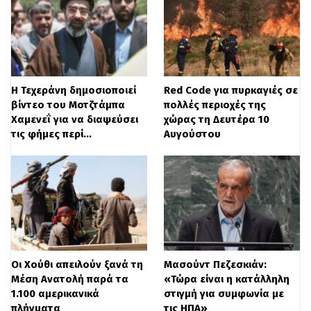
Η Τεχεράνη δημοσιοποιεί
Red Code για πυρκαγιές σε
βίντεο του Μοτζτάμπα
πολλές περιοχές της
Χαμενεΐ για να διαψεύσει
χώρας τη Δευτέρα 10
τις φήμες περί…
Αυγούστου
Οι Χούθι απειλούν ξανά τη
Μασούντ Πεζεσκιάν:
Μέση Ανατολή παρά τα
«Τώρα είναι η κατάλληλη
1.100 αμερικανικά
στιγμή για συμφωνία με
πλήγματα
τις ΗΠΑ»