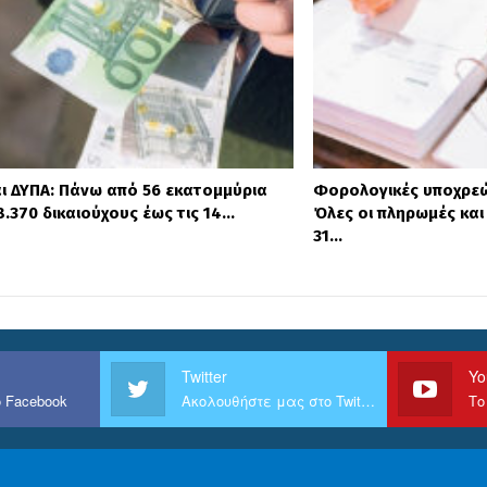
ι ΔΥΠΑ: Πάνω από 56 εκατομμύρια
Φορολογικές υποχρεώ
.370 δικαιούχους έως τις 14…
Όλες οι πληρωμές και 
31…
Twitter
Yo
 Facebook
Ακολουθήστε μας στο Twitter
Το