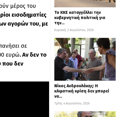
νούν μέρος του
Το ΚΚΕ καταγγέλλει την
ρίοι εισοδηματίες
κυβερνητική πολιτική για
ων αγορών του, με
την…
Κυριακή, 2 Αυγούστου, 2026
πανήσει σε
500 ευρώ
. Αν δεν το
ύ που δεν
Νίκος Ανδρουλάκης: Η
κλιματική κρίση δεν μπορεί
να…
Τρίτη, 4 Αυγούστου, 2026