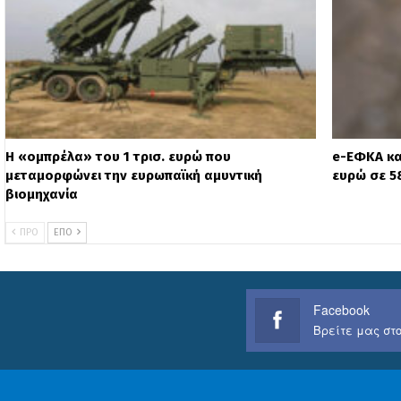
Η «ομπρέλα» του 1 τρισ. ευρώ που
e-ΕΦΚΑ κα
μεταμορφώνει την ευρωπαϊκή αμυντική
ευρώ σε 58
βιομηχανία
ΠΡΟ
ΕΠΌ
Facebook
Βρείτε μας στο