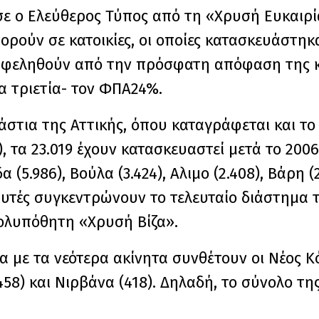
ε ο Ελεύθερος Τύπος από τη «Χρυσή Ευκαιρί
ορούν σε κατοικίες, οι οποίες κατασκευάστηκ
 επωφεληθούν από την πρόσφατη απόφαση της
ία τριετία- τον ΦΠΑ24%.
οάστια της Αττικής, όπου καταγράφεται και τ
 τα 23.019 έχουν κατασκευαστεί μετά το 2006
(5.986), Βούλα (3.424), Αλιμο (2.408), Βάρη (
ς αυτές συγκεντρώνουν το τελευταίο διάστημα 
ολυπόθητη «Χρυσή Βίζα».
α με τα νεότερα ακίνητα συνθέτουν οι Νέος Κό
458) και Νιρβάνα (418). Δηλαδή, το σύνολο της