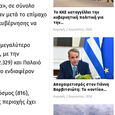
α», σε σύνολο
Το ΚΚΕ καταγγέλλει την
αν μετά το επίμαχο
κυβερνητική πολιτική για
 κυβέρνησης να
την…
Κυριακή, 2 Αυγούστου, 2026
ο μεγαλύτερο
, με την
2.329) και Παλαιό
το ενδιαφέρον
Αποχαιρετισμός στον Γιάννη
Βαρβιτσιώτη: Το «αντίο»…
σμος (816),
Κυριακή, 2 Αυγούστου, 2026
 περιοχής έχει