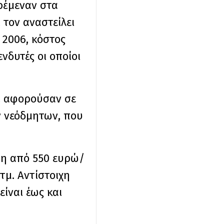
ρέμεναν στα
 τον αναστείλει
 2006, κόστος
νδυτές οι οποίοι
ι αφορούσαν σε
ων νεόδμητων, που
ση από 550 ευρώ/
τμ. Αντίστοιχη
είναι έως και