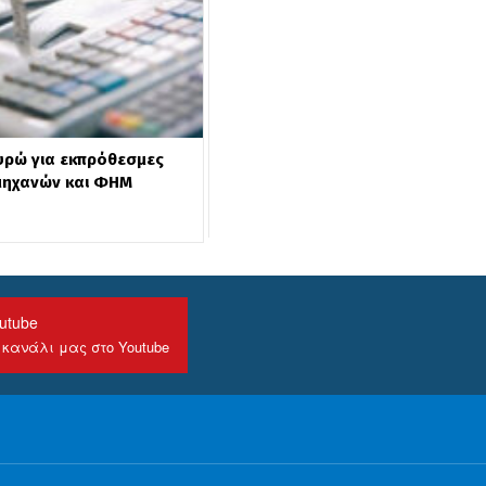
υρώ για εκπρόθεσμες
μηχανών και ΦΗΜ
utube
 κανάλι μας στο Youtube