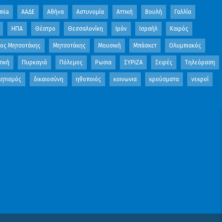
mia
ΑΑΔΕ
Αθήνα
Αστυνομία
Αττική
Βουλή
Γαλλία
ΗΠΑ
Θέατρο
Θεσσαλονίκη
Ιράν
Ισραήλ
Καιρός
κος Μητσοτάκης
Μητσοτάκης
Μουσική
Μπάσκετ
Ολυμπιακός
τική
Πυρκαγιά
Πόλεμος
Ρωσια
ΣΥΡΙΖΑ
Σειρές
Τηλεόραση
ητισμός
δικαιοσύνη
ηθοποιός
κοινωνια
κρούσματα
νεκροί