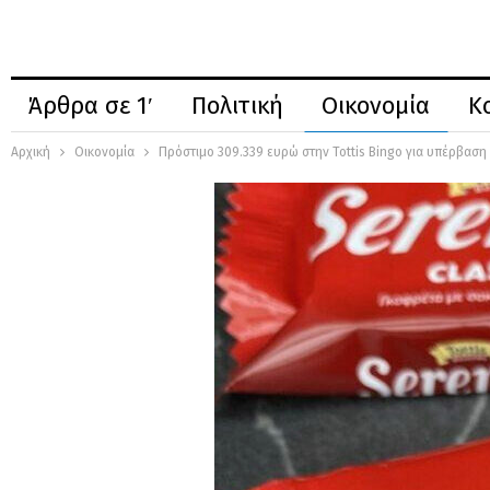
Άρθρα σε 1′
Πολιτική
Οικονομία
Κ
Αρχική
Οικονομία
Πρόστιμο 309.339 ευρώ στην Tottis Bingo για υπέρβασ