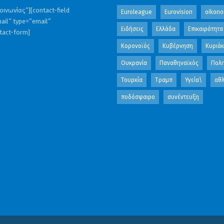
ινωνίας”][contact-field
Euroleague
Eurovision
oikono
ail” type=”email”
Ειδήσεις
Ελλάδα
Επικαιρότητα
ntact-form]
Κορονοϊός
Κυβέρνηση
Κυριά
Ουκρανία
Παναθηναϊκός
Πολι
Τουρκία
Τραμπ
Υγεία\
αθλ
ποδόσφαιρο
συνέντευξη