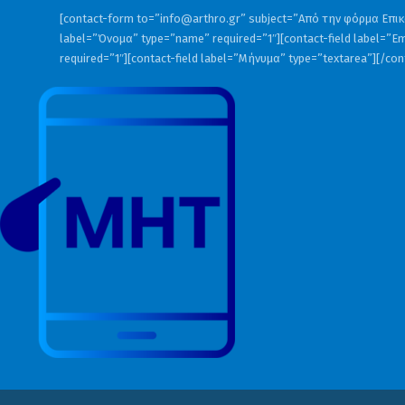
[contact-form to=”
info@arthro.gr
” subject=”Από την φόρμα Επικο
label=”Όνομα” type=”name” required=”1″][contact-field label=”Em
required=”1″][contact-field label=”Μήνυμα” type=”textarea”][/co