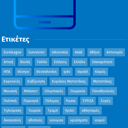
Ετικέτες
Euroleague
Eurovision
oikonomia
ΑΑΔΕ
Αθήνα
Αστυνομία
Αττική
Βουλή
Γαλλία
Ειδήσεις
Ελλάδα
Επικαιρότητα
ΗΠΑ
Θέατρο
Θεσσαλονίκη
Ιράν
Ισραήλ
Καιρός
Κορονοϊός
Κυβέρνηση
Κυριάκος Μητσοτάκης
Μητσοτάκης
Μουσική
Μπάσκετ
Ολυμπιακός
Ουκρανία
Παναθηναϊκός
Πολιτική
Πυρκαγιά
Πόλεμος
Ρωσια
ΣΥΡΙΖΑ
Σειρές
Τηλεόραση
Τουρκία
Τραμπ
Υγεία\
αθλητισμός
δικαιοσύνη
ηθοποιός
κοινωνια
κρούσματα
νεκροί