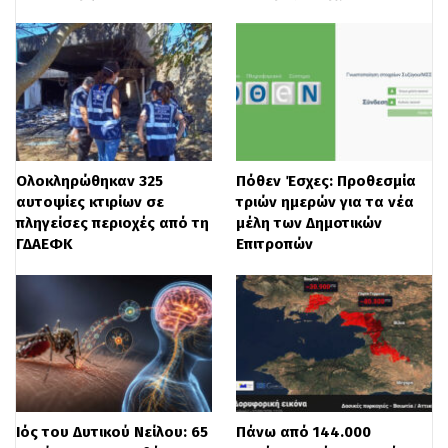
στις δημόσιες συμβάσεις. Από την πλευρά
του, το Πάντειο Πανεπιστήμιο προχωρά
σε 44 μετατάξεις για την κάλυψη
οργανικών κενών σε ευρύ φάσμα
ειδικοτήτων, από διοικητικούς και
τεχνικούς μέχρι ιατρικό προσωπικό και
Ολοκληρώθηκαν 325
Πόθεν Έσχες: Προθεσμία
αυτοψίες κτιρίων σε
τριών ημερών για τα νέα
ψυχολόγους. Ο Δήμος Σκύρου αναζητά
πληγείσες περιοχές από τη
μέλη των Δημοτικών
ΓΔΑΕΦΚ
Επιτροπών
διοικητικό υπάλληλο και παιδαγωγό
πρώιμης ηλικίας.
Οι ενδιαφερόμενοι υπάλληλοι μπορούν να
υποβάλουν τις αιτήσεις τους
αποκλειστικά ηλεκτρονικά μέσω του
Ιός του Δυτικού Νείλου: 65
Πάνω από 144.000
Συστήματος Διαχείρισης Ανθρώπινου