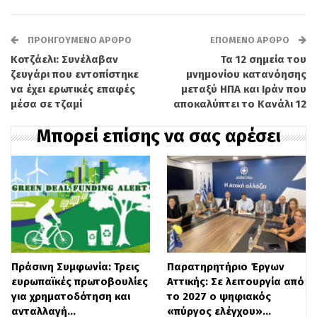
* Ελληνικό Κέντρο Εμπειρογνωμοσύνης
Διοικητικών Μεταρρυθμίσεων (ΕΛ.Κ.Ε.ΔΙ.Μ.
ΠΡΟΗΓΟΎΜΕΝΟ ΆΡΘΡΟ
ΕΠΌΜΕΝΟ ΆΡΘΡΟ
– Reform Greece): 35 θέσεις με απόσπαση.
Κοτζάελι: Συνέλαβαν
Τα 12 σημεία του
* Πάντειο Πανεπιστήμιο Κοινωνικών και
ζευγάρι που εντοπίστηκε
μνημονίου κατανόησης
να έχει ερωτικές επαφές
μεταξύ ΗΠΑ και Ιράν που
Πολιτικών Επιστημών: 44 θέσεις με
μέσα σε τζαμί
αποκαλύπτει το Κανάλι 12
μετάταξη.
Μπορεί επίσης να σας αρέσει
* Δήμος Σκύρου: 2 θέσεις με απόσπαση.
Η Ρ.Α.Σ. αναζητά κυρίως μηχανικούς για
τις μονάδες ασφάλειας του
σιδηροδρομικού δικτύου, ενώ το
ΕΛ.Κ.Ε.ΔΙ.Μ. επικεντρώνεται σε διοικητικό
Πράσινη Συμφωνία: Τρεις
Παρατηρητήριο Έργων
και οικονομικό προσωπικό, ειδικούς
ευρωπαϊκές πρωτοβουλίες
Αττικής: Σε λειτουργία από
για χρηματοδότηση και
το 2027 ο ψηφιακός
πληροφορικής και στελέχη με εμπειρία
ανταλλαγή…
«πύργος ελέγχου»…