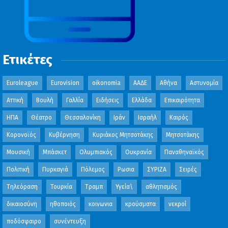
Ετικέτες
Euroleague
Eurovision
oikonomia
ΑΑΔΕ
Αθήνα
Αστυνομία
Αττική
Βουλή
Γαλλία
Ειδήσεις
Ελλάδα
Επικαιρότητα
ΗΠΑ
Θέατρο
Θεσσαλονίκη
Ιράν
Ισραήλ
Καιρός
Κορονοϊός
Κυβέρνηση
Κυριάκος Μητσοτάκης
Μητσοτάκης
Μουσική
Μπάσκετ
Ολυμπιακός
Ουκρανία
Παναθηναϊκός
Πολιτική
Πυρκαγιά
Πόλεμος
Ρωσια
ΣΥΡΙΖΑ
Σειρές
Τηλεόραση
Τουρκία
Τραμπ
Υγεία\
αθλητισμός
δικαιοσύνη
ηθοποιός
κοινωνια
κρούσματα
νεκροί
ποδόσφαιρο
συνέντευξη