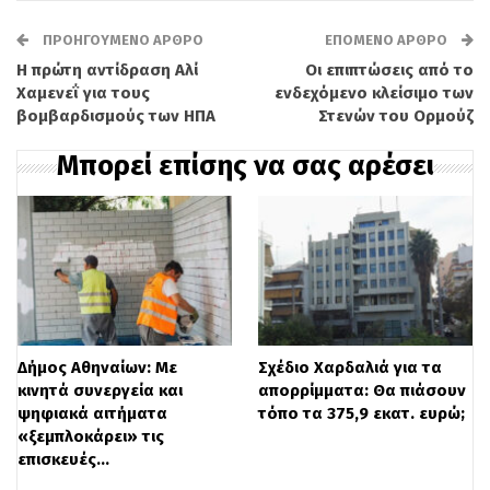
ασθενοφόρο του ΕΚΑΒ, όπως αναφέρει
ΠΡΟΗΓΟΎΜΕΝΟ ΆΡΘΡΟ
ΕΠΌΜΕΝΟ ΆΡΘΡΟ
χαρακτηριστικά το onlarissa.gr.
Η πρώτη αντίδραση Αλί
Οι επιπτώσεις από το
Χαμενεΐ για τους
ενδεχόμενο κλείσιμο των
βομβαρδισμούς των ΗΠΑ
Στενών του Ορμούζ
Μπορεί επίσης να σας αρέσει
Δήμος Αθηναίων: Με
Σχέδιο Χαρδαλιά για τα
κινητά συνεργεία και
απορρίμματα: Θα πιάσουν
ψηφιακά αιτήματα
τόπο τα 375,9 εκατ. ευρώ;
Στο σημείο έσπευσαν δυνάμεις της
«ξεμπλοκάρει» τις
επισκευές…
Πυροσβεστικής Υπηρεσίας και