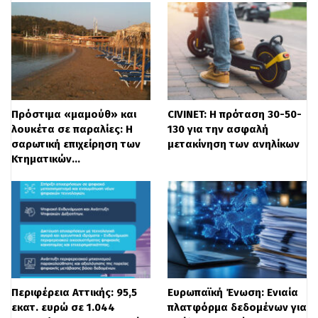
ασθενοφόρο του ΕΚΑΒ,
όμως όταν
κατάφεραν να προσεγγίσουν το όχημα,
ήταν ήδη αργά.
Ο οδηγός είχε εγκλωβιστεί
και απανθρακωθεί, χωρίς να καταφέρει να
διαφύγει από την πύρινη
Πρόστιμα «μαμούθ» και
CIVINET: Η πρόταση 30-50-
λουκέτα σε παραλίες: Η
130 για την ασφαλή
παγίδα. Συγκλονισμένη η τοπική κοινωνία
σαρωτική επιχείρηση των
μετακίνηση των ανηλίκων
Η είδηση σκόρπισε θλίψη στην τοπική
Κτηματικών…
κοινωνία, όπου ο 45χρονος ήταν γνωστός
και αγαπητός, τόσο για την
προσωπικότητά του όσο και για το έργο
του στην ΕΛ.ΑΣ. Συνάδελφοί του, φίλοι και
συγγενείς μιλούν για έναν ήρεμο και
Περιφέρεια Αττικής: 95,5
Ευρωπαϊκή Ένωση: Ενιαία
ευσυνείδητο οικογενειάρχη, που αφήνει
εκατ. ευρώ σε 1.044
πλατφόρμα δεδομένων για