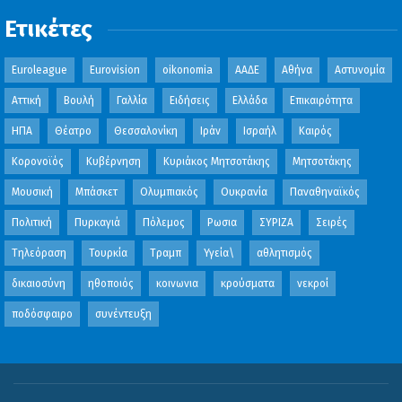
Ετικέτες
Euroleague
Eurovision
oikonomia
ΑΑΔΕ
Αθήνα
Αστυνομία
Αττική
Βουλή
Γαλλία
Ειδήσεις
Ελλάδα
Επικαιρότητα
ΗΠΑ
Θέατρο
Θεσσαλονίκη
Ιράν
Ισραήλ
Καιρός
Κορονοϊός
Κυβέρνηση
Κυριάκος Μητσοτάκης
Μητσοτάκης
Μουσική
Μπάσκετ
Ολυμπιακός
Ουκρανία
Παναθηναϊκός
Πολιτική
Πυρκαγιά
Πόλεμος
Ρωσια
ΣΥΡΙΖΑ
Σειρές
Τηλεόραση
Τουρκία
Τραμπ
Υγεία\
αθλητισμός
δικαιοσύνη
ηθοποιός
κοινωνια
κρούσματα
νεκροί
ποδόσφαιρο
συνέντευξη