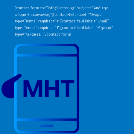
[contact-form to=”
info@arthro.gr
” subject=”Από την
φόρμα Επικοινωνίας”][contact-field label=”Όνομα”
type=”name” required=”1″][contact-field label=”Email”
type=”email” required=”1″][contact-field label=”Μήνυμα”
type=”textarea”][/contact-form]