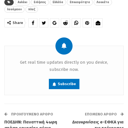
Αυλάκι
Ειδήσεις
Ελλάδα
Επικαιρότητα
Λουκέτο
άλλα τέσσερα καταστήματα
λουόμενοι
πλαζ
σφραγίστηκαν στην ευρύτερη περιοχή,
Share
αφού μετά από ελέγχους διαπιστώθηκε
συνωστισμός σε καφετέριες και beach
bars.
Get real time updates directly on you device,
subscribe now.
Subscribe
ΠΡΟΗΓΟΎΜΕΝΟ ΆΡΘΡΟ
ΕΠΌΜΕΝΟ ΆΡΘΡΟ
ΠΟΕΔΗΝ: Παναττική 4ωρη
Διευκρινίσεις e-ΕΦΚΑ για