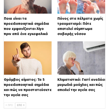
Ποια είναι τα
Πόνος στα πέλματα χωρίς
προειδοποιητικά σημάδια
τραυματισμό: Πότε
που εμφανίζονται λίγο
αποτελεί σύμπτωμα
πριν από ένα εγκεφαλικό
σοβαρής νόσου
Θρόμβος αίματος: Τα 5
Κλιματιστικό: Γιατί αναδύει
προειδοποιητικά σημάδια
μυρωδιά μούχλας και πώς
και πώς να προστατεύσετε
απειλεί την υγεία σας
την υγεία σας
ΠΡΟ
ΕΠΌ