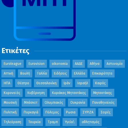
Ετικέτες
Euroleague
Eurovision
oikonomia
ΑΑΔΕ
Αθήνα
Αστυνομία
Αττική
Βουλή
Γαλλία
Ειδήσεις
Ελλάδα
Επικαιρότητα
ΗΠΑ
Θέατρο
Θεσσαλονίκη
Ιράν
Ισραήλ
Καιρός
Κορονοϊός
Κυβέρνηση
Κυριάκος Μητσοτάκης
Μητσοτάκης
Μουσική
Μπάσκετ
Ολυμπιακός
Ουκρανία
Παναθηναϊκός
Πολιτική
Πυρκαγιά
Πόλεμος
Ρωσια
ΣΥΡΙΖΑ
Σειρές
Τηλεόραση
Τουρκία
Τραμπ
Υγεία\
αθλητισμός