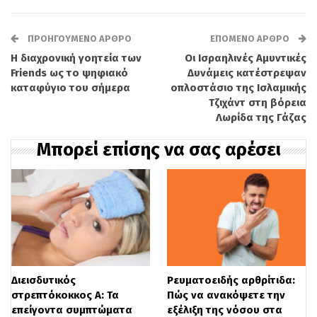
ανεξάρτητα από τη θερμοκρασία του,
προκαλεί κνησμό και εξανθήματα. Αν και
ΠΡΟΗΓΟΎΜΕΝΟ ΆΡΘΡΟ
ΕΠΌΜΕΝΟ ΆΡΘΡΟ
Η διαχρονική γοητεία των
Οι Ισραηλινές Αμυντικές
δεν αποτελεί τυπική αλλεργία μέσω IgE,
Friends ως το ψηφιακό
Δυνάμεις κατέστρεψαν
το ανοσοποιητικό αντιδρά
καταφύγιο του σήμερα
οπλοστάσιο της Ισλαμικής
Τζιχάντ στη βόρεια
απελευθερώνοντας ισταμίνη.
Λωρίδα της Γάζας
Μπορεί επίσης να σας αρέσει
2. Αλλεργία στον ήλιο (Solar Urticaria): Η
έκθεση στο ηλιακό ή τεχνητό υπεριώδες
φως προκαλεί ερυθρότητα και κνίδωση,
καθώς το ανοσοποιητικό επιτίθεται στις
πρωτεΐνες του δέρματος που έχουν
μεταβληθεί από την ακτινοβολία.
Διεισδυτικός
Ρευματοειδής αρθρίτιδα:
στρεπτόκοκκος Α: Τα
Πώς να ανακόψετε την
3. Αλλεργία στο κόκκινο κρέας (Σύνδρομο
επείγοντα συμπτώματα
εξέλιξη της νόσου στα