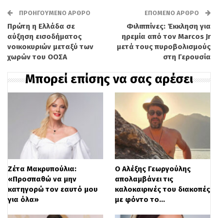
το The Club αναβιώνει την
ΠΡΟΗΓΟΎΜΕΝΟ ΆΡΘΡΟ
ΕΠΌΜΕΝΟ ΆΡΘΡΟ
Πρώτη η Ελλάδα σε
Φιλιππίνες: Έκκληση για
Κωνσταντινούπολη με μοναδική
αύξηση εισοδήματος
ηρεμία από τον Marcos Jr
κινηματογραφική λάμψη, ενώ το
νοικοκυριών μεταξύ των
μετά τους πυροβολισμούς
χωρών του ΟΟΣΑ
στη Γερουσία
Μεσάνυχτα στο Πέρα Παλάς συνδυάζει το
Μπορεί επίσης να σας αρέσει
ιστορικό μυστήριο με το ταξίδι στον
χρόνο, μεταφέροντας τους θεατές στο
1919.
Για μια πιο σκοτεινή προσέγγιση, το
Φατμά εξερευνά τον κόσμο του
Ζέτα Μακρυπούλια:
Ο Αλέξης Γεωργούλης
εγκλήματος μέσα από τα μάτια μιας
«Προσπαθώ να μην
απολαμβάνει τις
καθαρίστριας που ψάχνει τον
κατηγορώ τον εαυτό μου
καλοκαιρινές του διακοπές
για όλα»
με φόντο το…
εξαφανισμένο σύζυγό της. Αντίστοιχα, στο