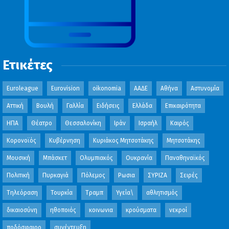
Ετικέτες
Euroleague
Eurovision
oikonomia
ΑΑΔΕ
Αθήνα
Αστυνομία
Αττική
Βουλή
Γαλλία
Ειδήσεις
Ελλάδα
Επικαιρότητα
ΗΠΑ
Θέατρο
Θεσσαλονίκη
Ιράν
Ισραήλ
Καιρός
Κορονοϊός
Κυβέρνηση
Κυριάκος Μητσοτάκης
Μητσοτάκης
Μουσική
Μπάσκετ
Ολυμπιακός
Ουκρανία
Παναθηναϊκός
Πολιτική
Πυρκαγιά
Πόλεμος
Ρωσια
ΣΥΡΙΖΑ
Σειρές
Τηλεόραση
Τουρκία
Τραμπ
Υγεία\
αθλητισμός
δικαιοσύνη
ηθοποιός
κοινωνια
κρούσματα
νεκροί
ποδόσφαιρο
συνέντευξη