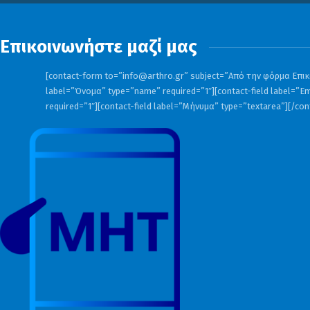
Επικοινωνήστε μαζί μας
[contact-form to=”
info@arthro.gr
” subject=”Από την φόρμα Επικο
label=”Όνομα” type=”name” required=”1″][contact-field label=”Em
required=”1″][contact-field label=”Μήνυμα” type=”textarea”][/co