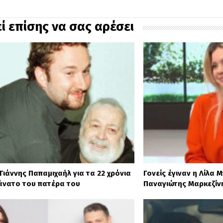
ί επίσης να σας αρέσει
 Γιάννης Παπαμιχαήλ για τα 22 χρόνια
Γονείς έγιναν η Λίλα 
άνατο του πατέρα του
Παναγιώτης Μαρκεζίν