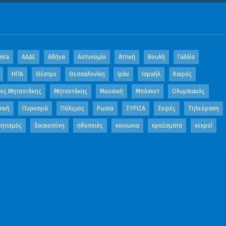
mia
ΑΑΔΕ
Αθήνα
Αστυνομία
Αττική
Βουλή
Γαλλία
ΗΠΑ
Θέατρο
Θεσσαλονίκη
Ιράν
Ισραήλ
Καιρός
κος Μητσοτάκης
Μητσοτάκης
Μουσική
Μπάσκετ
Ολυμπιακός
τική
Πυρκαγιά
Πόλεμος
Ρωσια
ΣΥΡΙΖΑ
Σειρές
Τηλεόραση
ητισμός
δικαιοσύνη
ηθοποιός
κοινωνια
κρούσματα
νεκροί