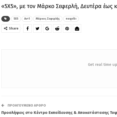
«5Χ5», με τον Μάρκο Σεφερλή, Δευτέρα έως κ
5Χ5
Αντ1
Μάρκος Σεφερλής
παιχνίδι
Share
Get real time up
ΠΡΟΗΓΟΎΜΕΝΟ ΆΡΘΡΟ
Προσλήψεις στο Κέντρο Εκπαίδευσης & Αποκατάστασης Τυ