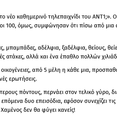
ο νέο καθημερινό τηλεπαιχνίδι του ΑΝΤ1;». 
Και οι 100, όμως, συμφώνησαν ότι πίσω από μι
, μπαμπάδες, αδέλφια, ξαδέλφια, θείους, θεί
κές ατάκες, αλλά και ένα έπαθλο πολλών χιλιά
ς οικογένειες, από 5 μέλη η κάθε μια, προσπ
νές ερωτήσεις.
ερους πόντους, περνάει στον τελικό γύρο, δι
 επόμενα δυο επεισόδια, εφόσον συνεχίζει τις 
 Χαμένος δεν θα φύγει κανείς!