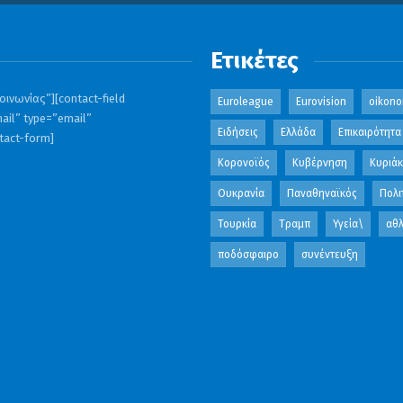
Ετικέτες
ινωνίας”][contact-field
Euroleague
Eurovision
oikono
ail” type=”email”
Ειδήσεις
Ελλάδα
Επικαιρότητα
ntact-form]
Κορονοϊός
Κυβέρνηση
Κυριά
Ουκρανία
Παναθηναϊκός
Πολι
Τουρκία
Τραμπ
Υγεία\
αθλ
ποδόσφαιρο
συνέντευξη