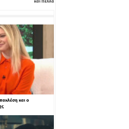
και Πέλλα
Μπακλέση και ο
ης