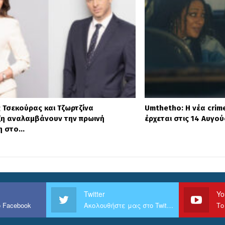
ς Τσεκούρας και Τζωρτζίνα
Umthetho: Η νέα crime
η αναλαμβάνουν την πρωινή
έρχεται στις 14 Αυγο
η στο…
Twitter
Yo
 Facebook
Ακολουθήστε μας στο Twitter
Το