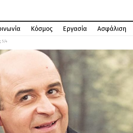
οινωνία
Κόσμος
Εργασία
Ασφάλιση
ς 5/4