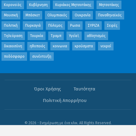
Κορονοϊός
Κυβέρνηση
Κυριάκος Μητσοτάκης
Μητσοτάκης
Μουσική
Μπάσκετ
Ολυμπιακός
Ουκρανία
Παναθηναϊκός
Πολιτική
Πυρκαγιά
Πόλεμος
Ρωσια
ΣΥΡΙΖΑ
Σειρές
Τηλεόραση
Τουρκία
Τραμπ
Υγεία\
αθλητισμός
δικαιοσύνη
ηθοποιός
κοινωνια
κρούσματα
νεκροί
ποδόσφαιρο
συνέντευξη
Όροι Χρήσης
Ταυτότητα
Πολιτική Απορρήτου
© 2026 - Ενημέρωση με ένα κλικ. All Rights Reserved.
Website Design:
OFB