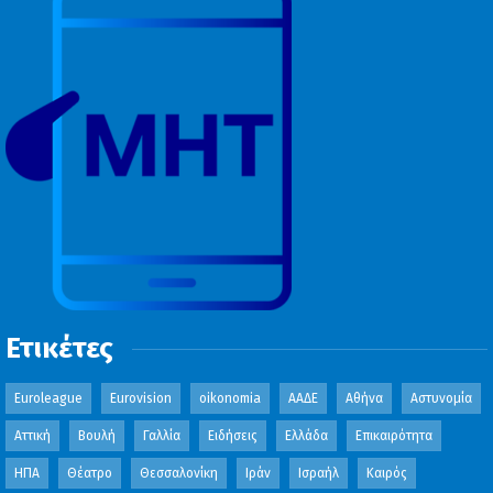
Ετικέτες
Euroleague
Eurovision
oikonomia
ΑΑΔΕ
Αθήνα
Αστυνομία
Αττική
Βουλή
Γαλλία
Ειδήσεις
Ελλάδα
Επικαιρότητα
ΗΠΑ
Θέατρο
Θεσσαλονίκη
Ιράν
Ισραήλ
Καιρός