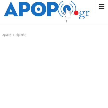
Αρχική
βρισιές