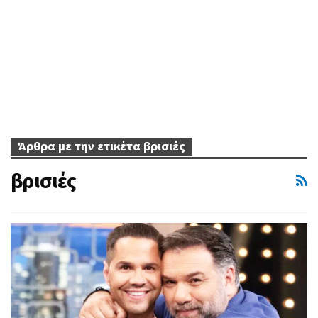
Άρθρα με την ετικέτα βρισιές
βρισιές