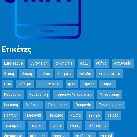
Ετικέτες
Euroleague
Eurovision
oikonomia
ΑΑΔΕ
Αθήνα
Αστυνομία
Αττική
Βουλή
Γαλλία
Ειδήσεις
Ελλάδα
Επικαιρότητα
ΗΠΑ
Θέατρο
Θεσσαλονίκη
Ιράν
Ισραήλ
Καιρός
Κορονοϊός
Κυβέρνηση
Κυριάκος Μητσοτάκης
Μητσοτάκης
Μουσική
Μπάσκετ
Ολυμπιακός
Ουκρανία
Παναθηναϊκός
Πολιτική
Πυρκαγιά
Πόλεμος
Ρωσια
ΣΥΡΙΖΑ
Σειρές
Τηλεόραση
Τουρκία
Τραμπ
Υγεία\
αθλητισμός
δικαιοσύνη
ηθοποιός
κοινωνια
κρούσματα
νεκροί