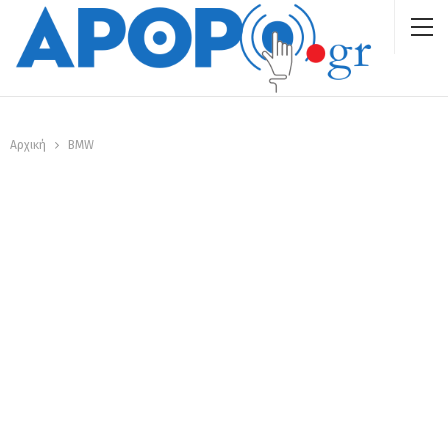
Αρχική
ΒΜW