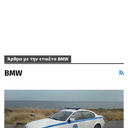
Άρθρα με την ετικέτα ΒΜW
ΒΜW