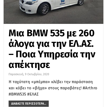
Mια ΒΜW 535 με 260
άλογα για την ΕΛ.ΑΣ.
– Ποια Υπηρεσία την
απέκτησε
Παρασκευή, 9 Οκτωβρίου, 2020
Η ταχύτατη «μπέμπα» κλέβει την παράσταση
και κόβει το «βήχα» στους παραβάτες! #Arthro
#ΒΜW535 #ΕΛΑΣ
ΔΙΑΒΆΣΤΕ ΠΕΡΙΣΣΌΤΕΡΑ...