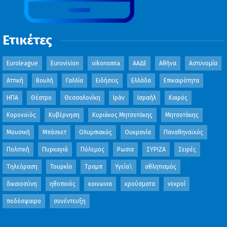
Ετικέτες
Euroleague
Eurovision
oikonomia
ΑΑΔΕ
Αθήνα
Αστυνομία
Αττική
Βουλή
Γαλλία
Ειδήσεις
Ελλάδα
Επικαιρότητα
ΗΠΑ
Θέατρο
Θεσσαλονίκη
Ιράν
Ισραήλ
Καιρός
Κορονοϊός
Κυβέρνηση
Κυριάκος Μητσοτάκης
Μητσοτάκης
Μουσική
Μπάσκετ
Ολυμπιακός
Ουκρανία
Παναθηναϊκός
Πολιτική
Πυρκαγιά
Πόλεμος
Ρωσια
ΣΥΡΙΖΑ
Σειρές
Τηλεόραση
Τουρκία
Τραμπ
Υγεία\
αθλητισμός
δικαιοσύνη
ηθοποιός
κοινωνια
κρούσματα
νεκροί
ποδόσφαιρο
συνέντευξη