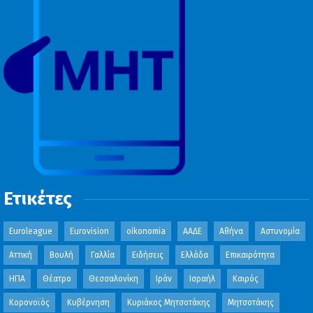
Ετικέτες
Euroleague
Eurovision
oikonomia
ΑΑΔΕ
Αθήνα
Αστυνομία
Αττική
Βουλή
Γαλλία
Ειδήσεις
Ελλάδα
Επικαιρότητα
ΗΠΑ
Θέατρο
Θεσσαλονίκη
Ιράν
Ισραήλ
Καιρός
Κορονοϊός
Κυβέρνηση
Κυριάκος Μητσοτάκης
Μητσοτάκης