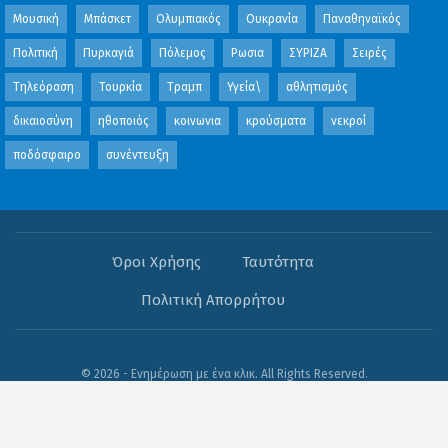
Μουσική
Μπάσκετ
Ολυμπιακός
Ουκρανία
Παναθηναϊκός
Πολιτική
Πυρκαγιά
Πόλεμος
Ρωσια
ΣΥΡΙΖΑ
Σειρές
Τηλεόραση
Τουρκία
Τραμπ
Υγεία\
αθλητισμός
δικαιοσύνη
ηθοποιός
κοινωνια
κρούσματα
νεκροί
ποδόσφαιρο
συνέντευξη
Όροι Χρήσης
Ταυτότητα
Πολιτική Απορρήτου
© 2026 - Ενημέρωση με ένα κλικ. All Rights Reserved.
Website Design:
OFB
WP2Social Auto Publish
Powered By :
XYZScripts.com