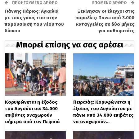
https:
ΠΡΟΗΓΟΎΜΕΝΟ ΆΡΘΡΟ
//www.facebook.com/atzabos
ΕΠΌΜΕΝΟ ΆΡΘΡΟ
Γιάννης Πάριος: Αγκαλιά
Ξεκίνησαν οι έλεγχοι στις
με τους γιους του στην
παραλίες: Πάνω από 3.000
Διαβάστε
ΕΔΩ
περισσότερες ειδήσεις
παρουσίαση του νέου του
καταγγελίες σε δύο μήνες
δίσκου
για αυθαιρεσίες
Μπορεί επίσης να σας αρέσει
Κορυφώνεται η έξοδος
Πειραιάς: Κορυφώνεται η
του Αυγούστου: 34.000
έξοδος του Αυγούστου με
επιβάτες αναχωρούν
πάνω από 34.000 επιβάτες
σήμερα από τον Πειραιά
να αναχωρούν…