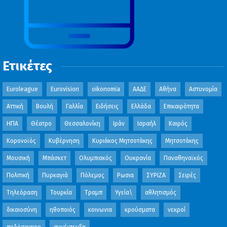
Ετικέτες
Euroleague
Eurovision
oikonomia
ΑΑΔΕ
Αθήνα
Αστυνομία
Αττική
Βουλή
Γαλλία
Ειδήσεις
Ελλάδα
Επικαιρότητα
ΗΠΑ
Θέατρο
Θεσσαλονίκη
Ιράν
Ισραήλ
Καιρός
Κορονοϊός
Κυβέρνηση
Κυριάκος Μητσοτάκης
Μητσοτάκης
Μουσική
Μπάσκετ
Ολυμπιακός
Ουκρανία
Παναθηναϊκός
Πολιτική
Πυρκαγιά
Πόλεμος
Ρωσια
ΣΥΡΙΖΑ
Σειρές
Τηλεόραση
Τουρκία
Τραμπ
Υγεία\
αθλητισμός
δικαιοσύνη
ηθοποιός
κοινωνια
κρούσματα
νεκροί
ποδόσφαιρο
συνέντευξη