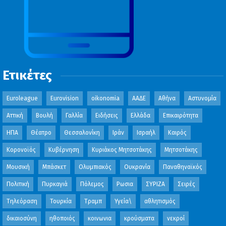
Ετικέτες
Euroleague
Eurovision
oikonomia
ΑΑΔΕ
Αθήνα
Αστυνομία
Αττική
Βουλή
Γαλλία
Ειδήσεις
Ελλάδα
Επικαιρότητα
ΗΠΑ
Θέατρο
Θεσσαλονίκη
Ιράν
Ισραήλ
Καιρός
Κορονοϊός
Κυβέρνηση
Κυριάκος Μητσοτάκης
Μητσοτάκης
Μουσική
Μπάσκετ
Ολυμπιακός
Ουκρανία
Παναθηναϊκός
Πολιτική
Πυρκαγιά
Πόλεμος
Ρωσια
ΣΥΡΙΖΑ
Σειρές
Τηλεόραση
Τουρκία
Τραμπ
Υγεία\
αθλητισμός
δικαιοσύνη
ηθοποιός
κοινωνια
κρούσματα
νεκροί